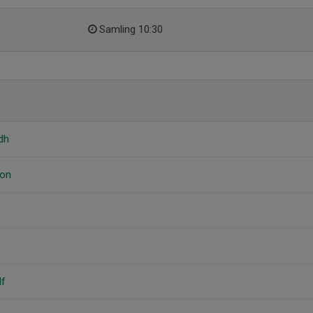
Samling 10:30
dh
son
lf