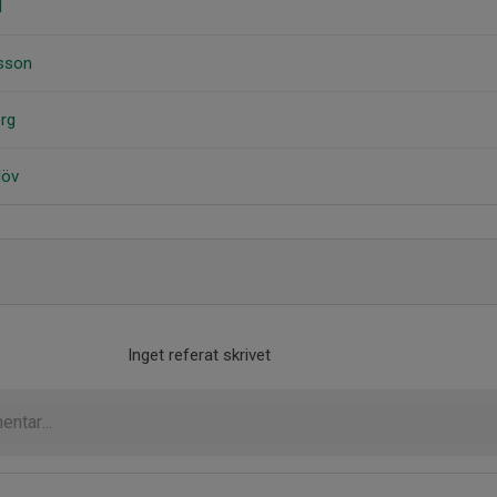
d
rsson
rg
löv
Inget referat skrivet