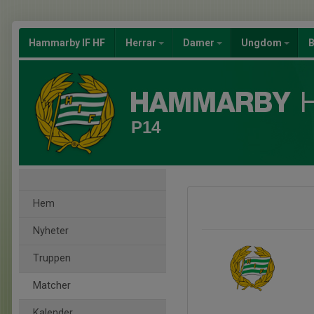
Hammarby IF HF
Herrar
Damer
Ungdom
B
P14
Hem
Nyheter
Truppen
Matcher
Kalender