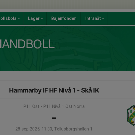
ollskola
Läger
Bajenfonden
Intranät
Hammarby IF HF Nivå 1 - Skå IK
P11 Öst - P11 Nivå 1 Öst Norra
-
28 sep 2025, 11:30, Tellusborgshallen 1