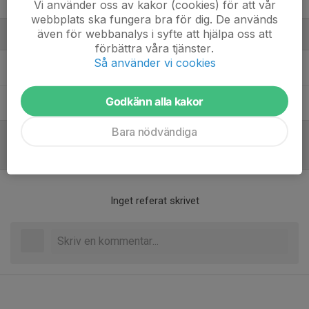
33. Ante Sundberg
Vi använder oss av kakor (cookies) för att vår
webbplats ska fungera bra för dig. De används
även för webbanalys i syfte att hjälpa oss att
Ledare
förbättra våra tjänster.
Så använder vi cookies
Cesar Wikström
Tränare
Godkänn alla kakor
Louise Broomé
Målvaktstränare
Bara nödvändiga
Referat
Inget referat skrivet