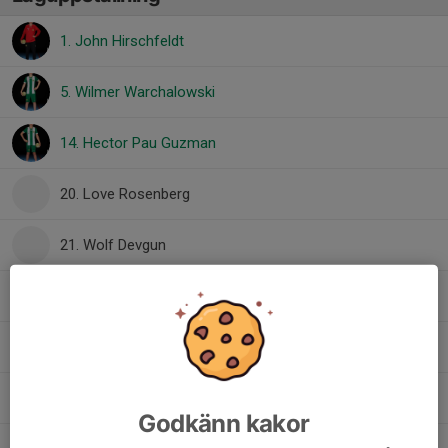
1. John Hirschfeldt
5. Wilmer Warchalowski
14. Hector Pau Guzman
20. Love Rosenberg
21. Wolf Devgun
22. Frode Jakobsson
25. William Bulawski Tyréus
31. Andro Alkhouri
Godkänn kakor