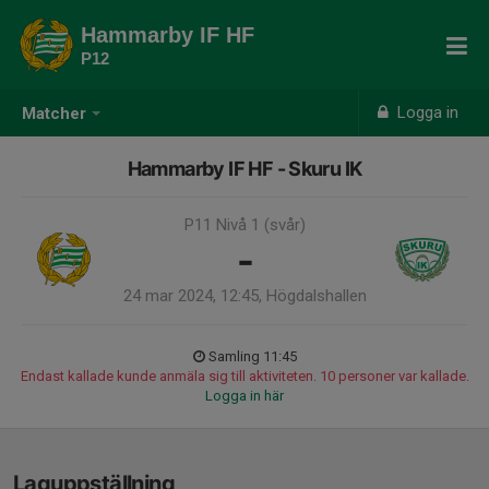
Hammarby IF HF
P12
Logga in
Matcher
Hammarby IF HF - Skuru IK
P11 Nivå 1 (svår)
-
24 mar 2024, 12:45, Högdalshallen
Samling 11:45
Endast kallade kunde anmäla sig till aktiviteten. 10 personer var kallade.
Logga in här
Laguppställning