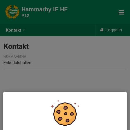
Hammarby IF HF
P12
Logga in
Kontakt
Kontakt
HEMMAARENA
Eriksdalshallen