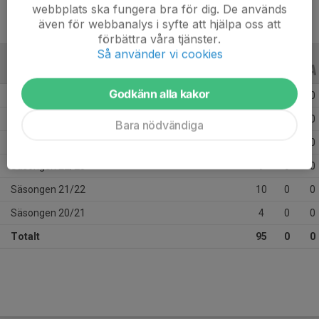
webbplats ska fungera bra för dig. De används
även för webbanalys i syfte att hjälpa oss att
förbättra våra tjänster.
Så använder vi cookies
ALLA SERIER
ALLA ÅR
Godkänn alla kakor
Säsongen 25/26
25
0
0
Säsongen 24/25
30
0
0
Bara nödvändiga
Säsongen 23/24
17
0
0
Säsongen 22/23
9
0
0
Säsongen 21/22
10
0
0
Säsongen 20/21
4
0
0
Totalt
95
0
0