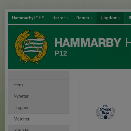
Hammarby IF HF
Herrar
Damer
Ungdom
B
P12
Hem
Nyheter
Truppen
Matcher
Statistik