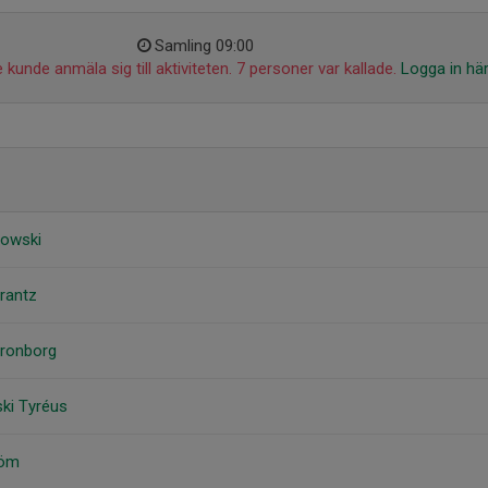
Samling 09:00
 kunde anmäla sig till aktiviteten. 7 personer var kallade.
Logga in hä
lowski
rantz
Kronborg
ski Tyréus
röm