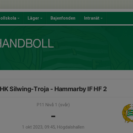
ollskola
Läger
Bajenfonden
Intranät
HK Silwing-Troja - Hammarby IF HF 2
P11 Nivå 1 (svår)
-
1 okt 2023, 09:45, Högdalshallen