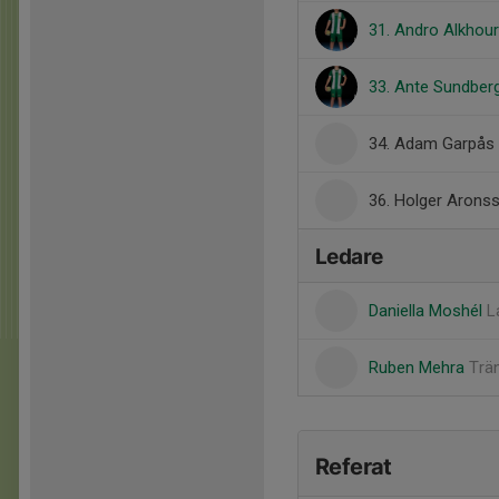
31. Andro Alkhour
33. Ante Sundber
34. Adam Garpås
36. Holger Arons
Ledare
Daniella Moshél
L
Ruben Mehra
Trä
Referat