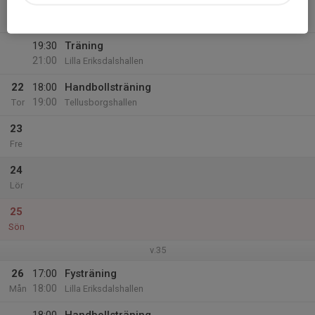
21
19:00
Ledarmöte
20:00
Ons
VIP-rummet
19:30
Träning
21:00
Lilla Eriksdalshallen
22
18:00
Handbollsträning
19:00
Tor
Tellusborgshallen
23
Fre
24
Lör
25
Sön
v.35
26
17:00
Fysträning
18:00
Mån
Lilla Eriksdalshallen