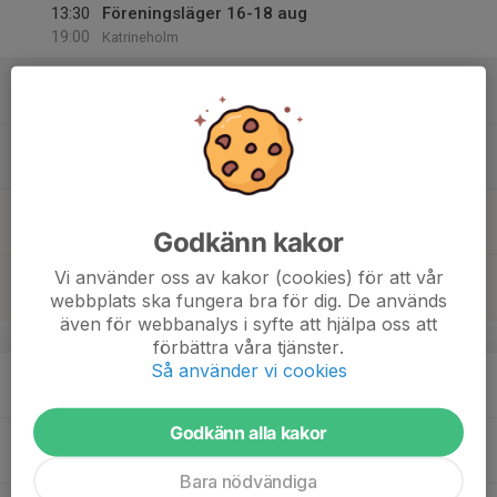
13:30
Föreningsläger 16-18 aug
19:00
Katrineholm
17
13:00
Föreningsläger
22:00
Lör
Katrineholm
13:30
Föreningsläger 16-18 aug
19:00
Katrineholm
18
13:00
Föreningsläger
22:00
Sön
Katrineholm
Godkänn kakor
13:30
Föreningsläger 16-18 aug
Vi använder oss av kakor (cookies) för att vår
19:00
webbplats ska fungera bra för dig. De används
Katrineholm
även för webbanalys i syfte att hjälpa oss att
v.34
förbättra våra tjänster.
Så använder vi cookies
19
17:00
Träning
19:00
Mån
Lilla Eriksdalshallen
Godkänn alla kakor
20
Tis
Bara nödvändiga