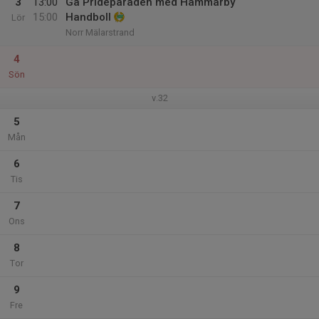
3
13:00
Gå Prideparaden med Hammarby
15:00
Handboll
Lör
Norr Mälarstrand
4
Sön
v.32
5
Mån
6
Tis
7
Ons
8
Tor
9
Fre