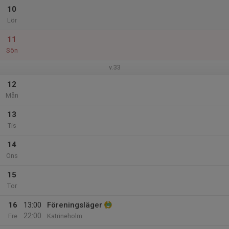
10
Lör
11
Sön
v.33
12
Mån
13
Tis
14
Ons
15
Tor
16
13:00
Föreningsläger
22:00
Fre
Katrineholm