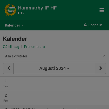
Hammarby IF HF
P12
Logga in
Kalender
Kalender
Gå till idag
|
Prenumerera
Augusti 2024
1
Tor
2
Fre