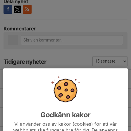
Dela nyhet
Kommentarer
Tidigare nyheter
Eken cup 2025 avklarad
17 jun 2025
1
Träning i Jerka!
1 sep 2023
3
Godkänn kakor
Handbollsfestival
12 mar 2023
2
Vi använder oss av kakor (cookies) för att vår
webbplats ska fungera bra för dig. De används