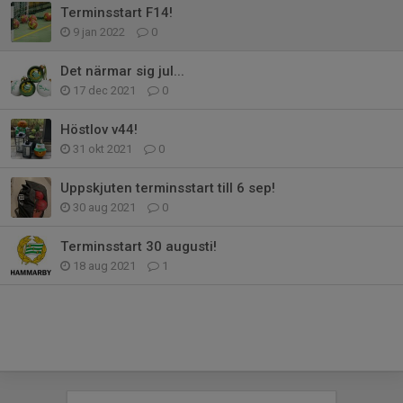
Terminsstart F14!
9 jan 2022
0
Det närmar sig jul...
17 dec 2021
0
Höstlov v44!
31 okt 2021
0
Uppskjuten terminsstart till 6 sep!
30 aug 2021
0
Terminsstart 30 augusti!
18 aug 2021
1