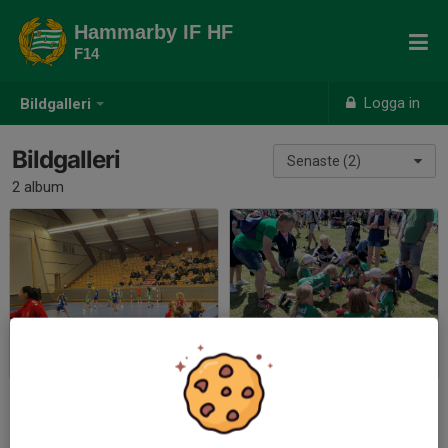
Hammarby IF HF
F14
Logga in
Bildgalleri
Bildgalleri
Senaste (2)
2 album
Handbollsfestivalen Omg.1 - Eriksdalshallen
Eken Cup
2022-12-03
|
6 st
2022-06-19
|
28 st