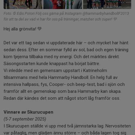
Foto: © Edis Potori Följ oss gärna på Instagram @hammarbyhandbollF2013
för att ta del av vad vi har för oss på träningar, matcher och cuper! 💚
Hej alla grönvita! 💚
Det var ett tag sedan vi uppdaterade här – och mycket har hänt
sedan dess. Efter en sommar fylld av sol, bad och egen träning
kom tjejerna tillbaka med ny energi. Och det märktes direkt.
Säsongsstarten kunde knappast ha börjat bättre.
Vi inledde med en gemensam uppstart i Katrineholm
tillsammans med hela Hammarby Handboll. En helg full av
intensiva hallpass, fys, Cooper- och beep-test, bad i sjön och
framför allt en gemenskap som bara Hammarby kan skapa.
Redan där kändes det som att något stort låg framför oss.
Vinnare av Skurucupen
(5-7 september 2025)
I Skurucupen ställde vi upp med två jämnstarka lag. Nervositeten
var påtaglig, men glädjen ännu större – och båda lagen tog sig