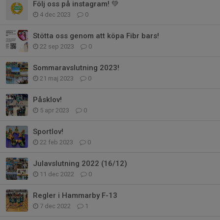
Följ oss på instagram! 💚
4 dec 2023
0
Stötta oss genom att köpa Fibr bars!
22 sep 2023
0
Sommaravslutning 2023!
21 maj 2023
0
Påsklov!
5 apr 2023
0
Sportlov!
22 feb 2023
0
Julavslutning 2022 (16/12)
11 dec 2022
0
Regler i Hammarby F-13
7 dec 2022
1