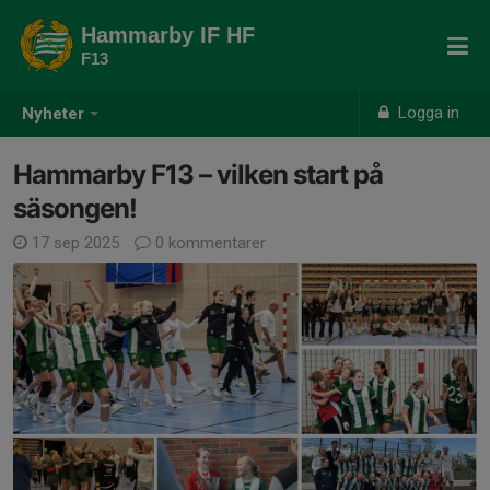
Hammarby IF HF
F13
Logga in
Nyheter
Hammarby F13 – vilken start på
säsongen!
17 sep 2025
0 kommentarer