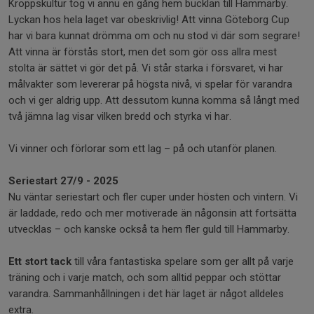
Kroppskultur tog vi ännu en gång hem bucklan till Hammarby.
Lyckan hos hela laget var obeskrivlig! Att vinna Göteborg Cup
har vi bara kunnat drömma om och nu stod vi där som segrare!
Att vinna är förstås stort, men det som gör oss allra mest
stolta är sättet vi gör det på. Vi står starka i försvaret, vi har
målvakter som levererar på högsta nivå, vi spelar för varandra
och vi ger aldrig upp. Att dessutom kunna komma så långt med
två jämna lag visar vilken bredd och styrka vi har.
Vi vinner och förlorar som ett lag – på och utanför planen.
Seriestart 27/9 - 2025
Nu väntar seriestart och fler cuper under hösten och vintern. Vi
är laddade, redo och mer motiverade än någonsin att fortsätta
utvecklas – och kanske också ta hem fler guld till Hammarby.
Ett stort tack
till våra fantastiska spelare som ger allt på varje
träning och i varje match, och som alltid peppar och stöttar
varandra. Sammanhållningen i det här laget är något alldeles
extra.