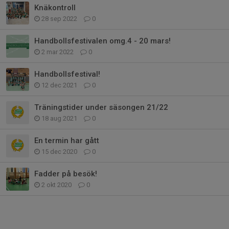
Knäkontroll
28 sep 2022
0
Handbollsfestivalen omg.4 - 20 mars!
2 mar 2022
0
Handbollsfestival!
12 dec 2021
0
Träningstider under säsongen 21/22
18 aug 2021
0
En termin har gått
15 dec 2020
0
Fadder på besök!
2 okt 2020
0