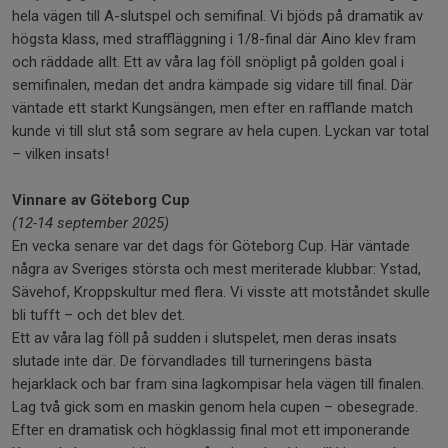
hela vägen till A-slutspel och semifinal. Vi bjöds på dramatik av
högsta klass, med straffläggning i 1/8-final där Aino klev fram
och räddade allt. Ett av våra lag föll snöpligt på golden goal i
semifinalen, medan det andra kämpade sig vidare till final. Där
väntade ett starkt Kungsängen, men efter en rafflande match
kunde vi till slut stå som segrare av hela cupen. Lyckan var total
– vilken insats!
Vinnare av Göteborg Cup
(12-14 september 2025)
En vecka senare var det dags för Göteborg Cup. Här väntade
några av Sveriges största och mest meriterade klubbar: Ystad,
Sävehof, Kroppskultur med flera. Vi visste att motståndet skulle
bli tufft – och det blev det.
Ett av våra lag föll på sudden i slutspelet, men deras insats
slutade inte där. De förvandlades till turneringens bästa
hejarklack och bar fram sina lagkompisar hela vägen till finalen.
Lag två gick som en maskin genom hela cupen – obesegrade.
Efter en dramatisk och högklassig final mot ett imponerande