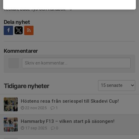
beredd att lägga ner tid och engagemang – vi tränar flera pass i
veckan, både fys och handboll. 💚
Dela nyhet
Kommentarer
Tidigare nyheter
Höstens resa från seriespel till Skadevi Cup!
22 nov 2025
1
Hammarby F13 – vilken start på säsongen!
17 sep 2025
0