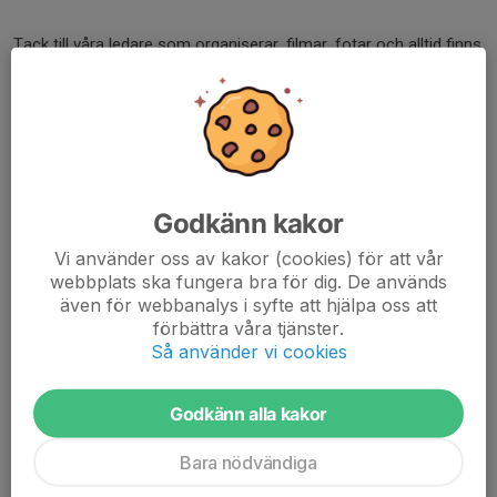
Tack till våra ledare som organiserar, filmar, fotar och alltid finns
där.
Och tack till alla föräldrar som stöttar, kör mil efter mil och fyller
läktaren med grönvitt engagemang.
💚Tillsammans är vi Hammarby – och vi har aldrig varit
stoltare! 💚
Godkänn kakor
Josefine, Anton, Hanna & Leo
Vi använder oss av kakor (cookies) för att vår
webbplats ska fungera bra för dig. De används
PS.
även för webbanalys i syfte att hjälpa oss att
Vi välkomnar gärna fler spelare till laget! Tänk bara på att följa
förbättra våra tjänster.
Så använder vi cookies
förbundets regler kring övergångar om du redan tillhör en annan
klubb.
Länk för att läsa mer om regler
För att trivas i Hammarby F13 behövs ett stort intresse för
Godkänn alla kakor
handboll, en vilja att utvecklas och en rejäl dos kämpaglöd. Hos
oss är alla välkomna, oavsett om du har spelat tidigare eller inte.
Bara nödvändiga
Det viktigaste är att du tycker det är roligt att träna och är