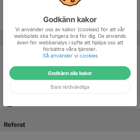
35. Bonnie Thulin
Godkänn kakor
37. Vera Asp
Vi använder oss av kakor (cookies) för att vår
webbplats ska fungera bra för dig. De används
Ledare
även för webbanalys i syfte att hjälpa oss att
förbättra våra tjänster.
Anna Asplund Ununger
Lagledare
Så använder vi cookies
Anton Grevin
Tränare
Godkänn alla kakor
Hanna Clomén Törnqvist
Tränare
Bara nödvändiga
Josefine Öberg
Tränare
Referat