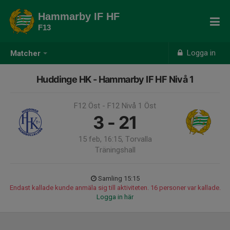
Hammarby IF HF
F13
Logga in
Matcher
Huddinge HK - Hammarby IF HF Nivå 1
F12 Öst - F12 Nivå 1 Öst
3 - 21
15 feb, 16:15, Torvalla
Träningshall
Samling 15:15
Endast kallade kunde anmäla sig till aktiviteten. 16 personer var kallade.
Logga in här