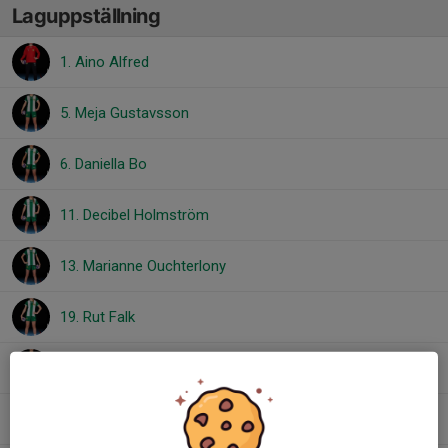
Laguppställning
1. Aino Alfred
5. Meja Gustavsson
6. Daniella Bo
11. Decibel Holmström
13. Marianne Ouchterlony
19. Rut Falk
20. Emma Ununger
28. Nova Bengts