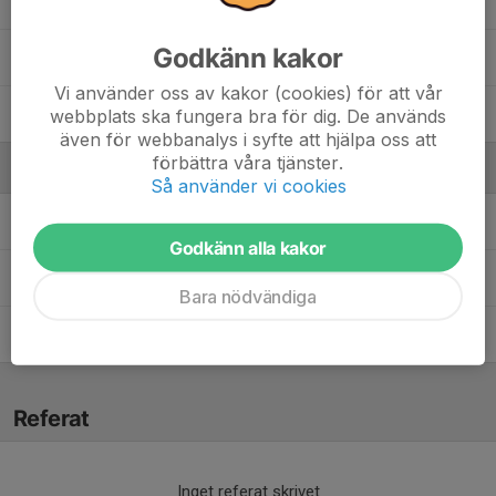
21. Bonnie Sahlin
Godkänn kakor
33. Clara Valdringer
Vi använder oss av kakor (cookies) för att vår
37. Vera Asp
webbplats ska fungera bra för dig. De används
även för webbanalys i syfte att hjälpa oss att
förbättra våra tjänster.
Ledare
Så använder vi cookies
Anna Asplund Ununger
Lagledare
Godkänn alla kakor
Hanna Clomén Törnqvist
Tränare
Bara nödvändiga
Josefine Öberg
Tränare
Referat
Inget referat skrivet