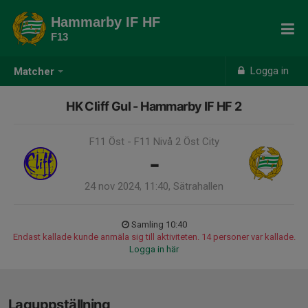
Hammarby IF HF
F13
Logga in
Matcher
HK Cliff Gul - Hammarby IF HF 2
F11 Öst - F11 Nivå 2 Öst City
-
24 nov 2024, 11:40, Sätrahallen
Samling 10:40
Endast kallade kunde anmäla sig till aktiviteten. 14 personer var kallade.
Logga in här
Laguppställning