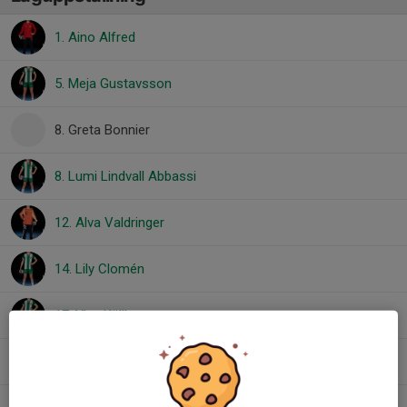
1. Aino Alfred
5. Meja Gustavsson
8. Greta Bonnier
8. Lumi Lindvall Abbassi
12. Alva Valdringer
14. Lily Clomén
17. Ylva Källberg
20. Emma Ununger