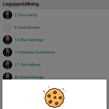
Laguppställning
2. Flora Gandy
8. Greta Bonnier
12. Alva Valdringer
13. Marianne Ouchterlony
17. Ylva Källberg
20. Emma Ununger
28. Nova Bengts
35. Bonnie Thulin