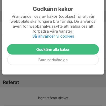
Helle Selander
Godkänn kakor
Vi använder oss av kakor (cookies) för att vår
Ledare
webbplats ska fungera bra för dig. De används
även för webbanalys i syfte att hjälpa oss att
Anna Asplund Ununger
Lagledare
förbättra våra tjänster.
Så använder vi cookies
Hanna Clomén Törnqvist
Tränare
Godkänn alla kakor
Jon Kihlman
Lagledare
Bara nödvändiga
Josefine Öberg
Tränare
Referat
Inget referat skrivet