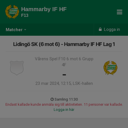
Hammarby IF HF
F13
Logga in
Matcher
Lidingö SK (6 mot 6) - Hammarby IF HF Lag 1
Vårens Spel F10 6 mot 6 Grupp
4F
-
23 mar 2024, 12:15, LSK-hallen
Samling 11:30
Endast kallade kunde anmäla sig till aktiviteten. 11 personer var kallade.
Logga in här