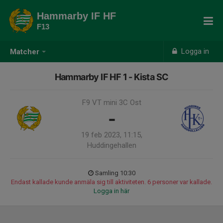
Hammarby IF HF
F13
Logga in
Matcher
Hammarby IF HF 1 - Kista SC
F9 VT mini 3C Ost
-
19 feb 2023, 11:15,
Huddingehallen
Samling 10:30
Endast kallade kunde anmäla sig till aktiviteten. 6 personer var kallade.
Logga in här