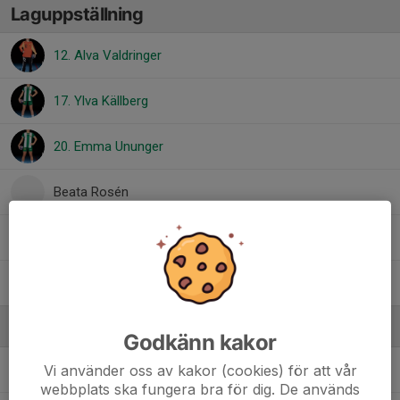
Laguppställning
12. Alva Valdringer
17. Ylva Källberg
20. Emma Ununger
Beata Rosén
Dolt namn
Helle Selander
Ledare
Godkänn kakor
Vi använder oss av kakor (cookies) för att vår
Anna Asplund Ununger
Lagledare
webbplats ska fungera bra för dig. De används