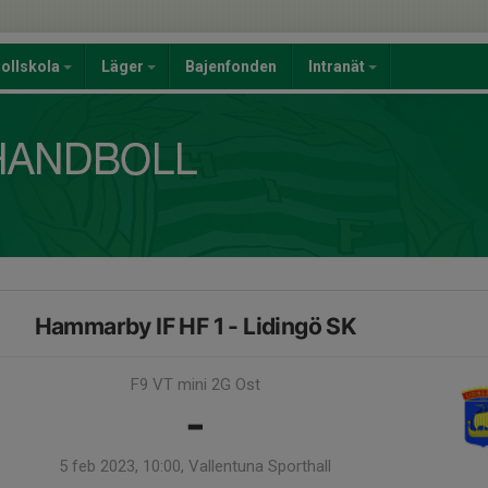
ollskola
Läger
Bajenfonden
Intranät
Hammarby IF HF 1 - Lidingö SK
F9 VT mini 2G Ost
-
5 feb 2023, 10:00, Vallentuna Sporthall