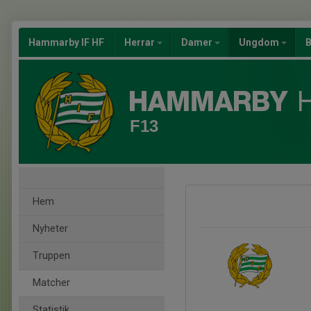
Hammarby IF HF
Herrar
Damer
Ungdom
B
F13
Hem
Nyheter
Truppen
Matcher
Statistik