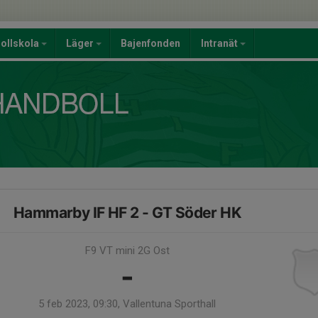
ollskola
Läger
Bajenfonden
Intranät
Hammarby IF HF 2 - GT Söder HK
F9 VT mini 2G Ost
-
5 feb 2023, 09:30, Vallentuna Sporthall