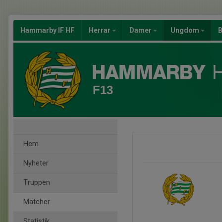
Hammarby IF HF
Herrar
Damer
Ungdom
B
F13
Hem
Nyheter
Truppen
Matcher
Statistik