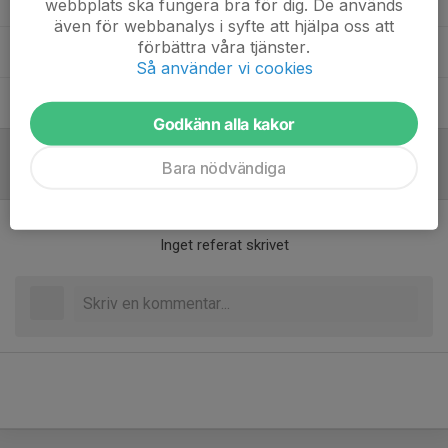
33. Edith Sköld Lagercrantz
webbplats ska fungera bra för dig. De används
även för webbanalys i syfte att hjälpa oss att
förbättra våra tjänster.
Dolt namn
Så använder vi cookies
40. Tove Lönnqvist
Godkänn alla kakor
Bara nödvändiga
Referat
Inget referat skrivet