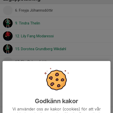
6. Freyja Jóhannsdóttir
9. Tindra Thelin
12. Lily Fang Modaressi
15. Dorotea Grundberg Wikdahl
17. Elin Behrenfeldt
20. Vera de Verdier
23. Irma Fagerlund
Godkänn kakor
31. Andrea Robertsson
Vi använder oss av kakor (cookies) för att vår