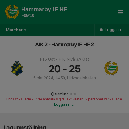
Hammarby IF HF
F09/10
Logga in
Matcher
AIK 2 - Hammarby IF HF 2
F16 Öst - F16 Nivå 3A Öst
20 - 25
5 okt 2024, 14:50, Ulriksdalshallen
Samling 13:35
Endast kallade kunde anmäla sig till aktiviteten. 9 personer var kallade.
Logga in här
Laguppställning