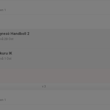
len 1
yresö Handboll 2
ivå 2B Öst
kuru IK
ivå 1 Öst
v.3
len 1