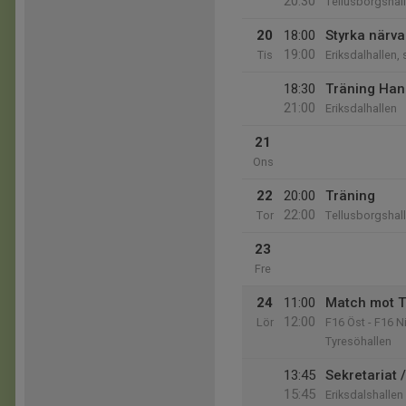
20:30
Tellusborgshal
20
18:00
Styrka närva
19:00
Tis
Eriksdalhallen, 
18:30
Träning Han
21:00
Eriksdalhallen
21
Ons
22
20:00
Träning
22:00
Tor
Tellusborgshal
23
Fre
24
11:00
Match mot T
12:00
Lör
F16 Öst - F16 N
Tyresöhallen
13:45
Sekretariat 
15:45
Eriksdalshallen