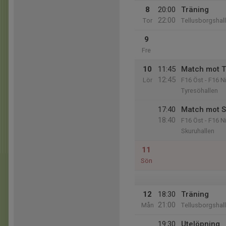
8
20:00
Träning
22:00
Tor
Tellusborgshal
9
Fre
10
11:45
Match mot T
12:45
Lör
F16 Öst - F16 N
Tyresöhallen
17:40
Match mot S
18:40
F16 Öst - F16 N
Skuruhallen
11
Sön
12
18:30
Träning
21:00
Mån
Tellusborgshal
19:30
Utelöpning