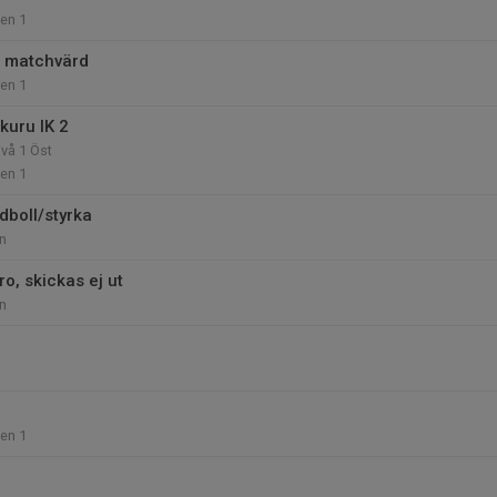
len 1
/ matchvärd
len 1
kuru IK 2
ivå 1 Öst
len 1
dboll/styrka
n
ro, skickas ej ut
n
len 1