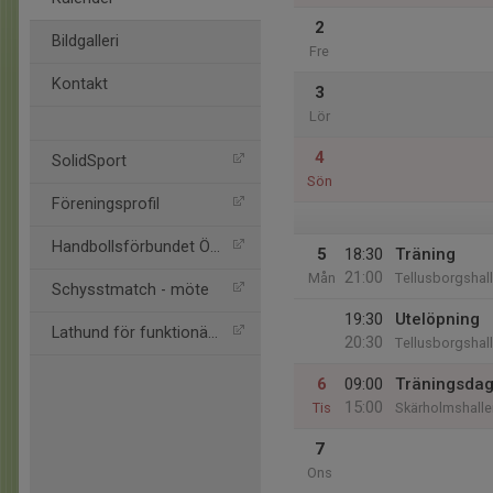
2
Bildgalleri
Fre
Kontakt
3
Lör
4
SolidSport
Sön
Föreningsprofil
Handbollsförbundet Öst
5
18:30
Träning
21:00
Mån
Tellusborgshal
Schysstmatch - möte
19:30
Utelöpning
Lathund för funktionärer
20:30
Tellusborgshal
6
09:00
Träningsda
15:00
Tis
Skärholmshalle
7
Ons