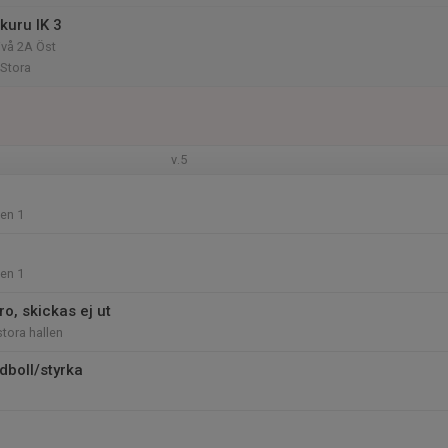
kuru IK 3
ivå 2A Öst
 Stora
v.5
len 1
len 1
ro, skickas ej ut
stora hallen
dboll/styrka