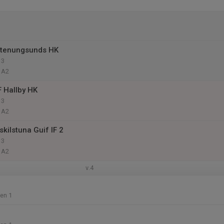
Stenungsunds HK
 3
 A2
F Hallby HK
 3
 A2
kilstuna Guif IF 2
 3
 A2
v.4
len 1