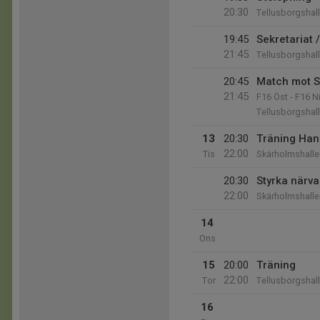
20:30
Tellusborgshal
19:45
Sekretariat 
21:45
Tellusborgshal
20:45
Match mot S
21:45
F16 Öst - F16 N
Tellusborgshal
13
20:30
Träning Han
22:00
Tis
Skärholmshalle
20:30
Styrka närva
22:00
Skärholmshalle
14
Ons
15
20:00
Träning
22:00
Tor
Tellusborgshal
16