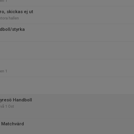
len 1
ro, skickas ej ut
stora hallen
dboll/styrka
len 1
yresö Handboll
ivå 1 Öst
/ Matchvärd