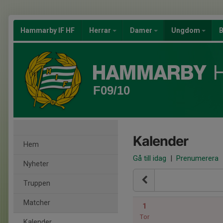
Hammarby IF HF
Herrar
Damer
Ungdom
B
F09/10
Kalender
Hem
Gå till idag
|
Prenumerera
Nyheter
Truppen
Matcher
1
Tor
Kalender