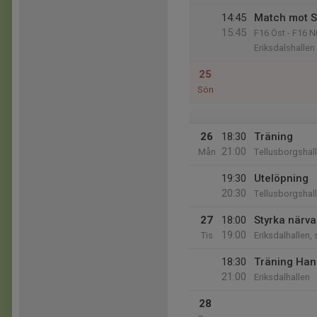
14:45
Match mot S
15:45
F16 Öst - F16 N
Eriksdalshallen
25
Sön
26
18:30
Träning
21:00
Mån
Tellusborgshal
19:30
Utelöpning
20:30
Tellusborgshal
27
18:00
Styrka närva
19:00
Tis
Eriksdalhallen, 
18:30
Träning Han
21:00
Eriksdalhallen
28