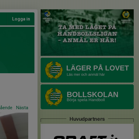
Logga in
gående
Nästa
Huvudpartners