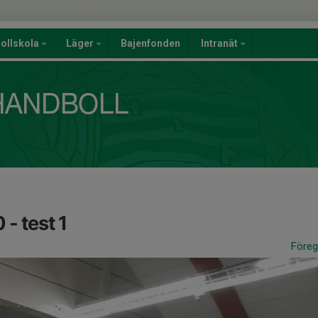
ollskola
Läger
Bajenfonden
Intranät
- test 1
Före