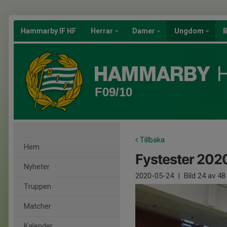
Hammarby IF HF
Herrar
Damer
Ungdom
B
F09/10
Tillbaka
Hem
Fystester 2020 
Nyheter
2020-05-24
|
Bild
24
av 48
Truppen
Matcher
Kalender