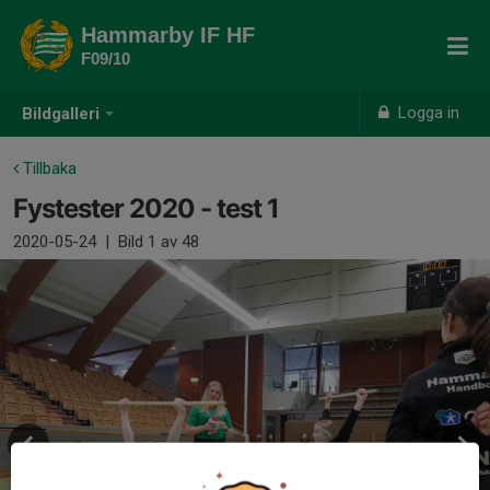
Hammarby IF HF
F09/10
Logga in
Bildgalleri
Tillbaka
Fystester 2020 - test 1
2020-05-24
|
Bild
1
av 48