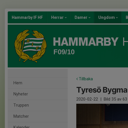
Hammarby IF HF
Herrar
Damer
Ungdom
B
F09/10
Tillbaka
Hem
Tyresö Bygma
Nyheter
2020-02-22
|
Bild
35
av 63
Truppen
Matcher
Kalender