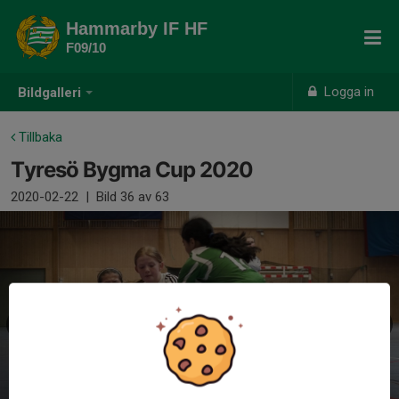
Hammarby IF HF
F09/10
Logga in
Bildgalleri
Tillbaka
Tyresö Bygma Cup 2020
2020-02-22
|
Bild
36
av 63