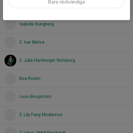
Bara nödvändiga
Isabel Webber
Isabelle Kungberg
2. Ivar Mehra
3. Julia Hamberger Nohrborg
Kira Rosén
Leon Borgström
2. Lily Fang Modaressi
2. Linus Jildell Reichardt