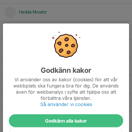
Hedda Mowitz
2. Hedda Thuresson
Herman Svedenkrans
2. Hugo Solback
Godkänn kakor
Vi använder oss av kakor (cookies) för att vår
3. Ilona Moshél
webbplats ska fungera bra för dig. De används
även för webbanalys i syfte att hjälpa oss att
förbättra våra tjänster.
Iris Glad Hetesi
Så använder vi cookies
2. Irma Fagerlund
Godkänn alla kakor