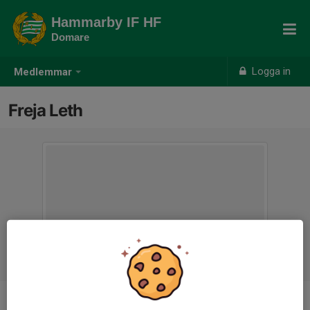
Hammarby IF HF
Domare
Logga in
Medlemmar
Freja Leth
Ålder
15 år