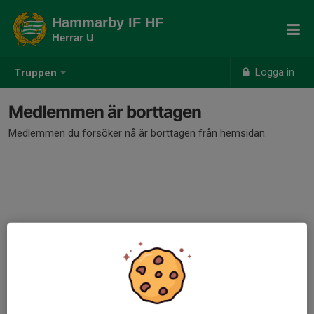
Hammarby IF HF
Herrar U
Logga in
Truppen
Medlemmen är borttagen
Medlemmen du försöker nå är borttagen från hemsidan.