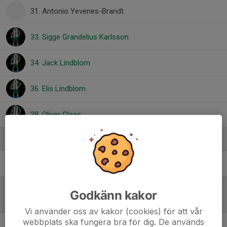
31. Antonio Yevenes-Brandt
33. Sigge Grandelius Karlsson
34. Jack Lindblom
36. Elis Lindblom
38. Oliver Glaas
Ledare
Viktor Bergklint
Tränare
Godkänn kakor
Referat
Vi använder oss av kakor (cookies) för att vår
webbplats ska fungera bra för dig. De används