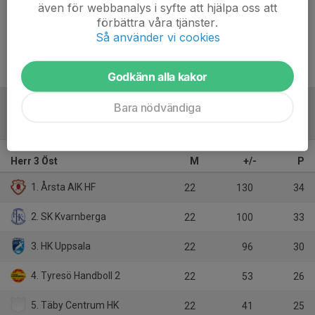
även för webbanalys i syfte att hjälpa oss att
Inget referat skrivet
förbättra våra tjänster.
Så använder vi cookies
Godkänn alla kakor
Bara nödvändiga
Tabell
Herr 3 Öst
M
+/-
P
1. Årsta AIK HF
22
130
34
2. SK Kvarnberga
22
100
33
3. HK Uppsala
22
96
30
4. Tyresö Handboll 2
22
53
26
5. Täby Centrum HK
22
41
25