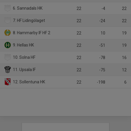
6. Sannadals HK
22
-4
22
7. HF Lidingölaget
22
-24
22
8. Hammarby IF HF 2
22
10
19
9. Hellas HK
22
-51
19
10. Solna HF
22
-78
16
11. Upsala IF
22
-75
12
12. Sollentuna HK
22
-198
6