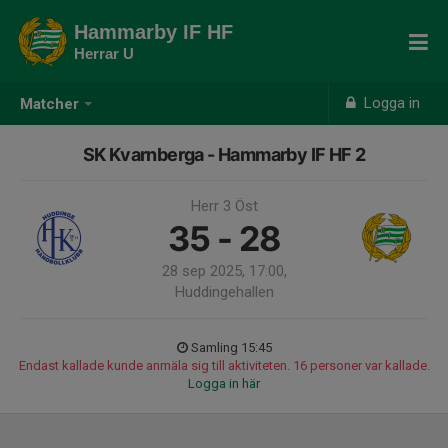
Hammarby IF HF
Herrar U
Logga in
Matcher
SK Kvarnberga - Hammarby IF HF 2
Herr 3 Öst
35 - 28
28 sep 2025, 17:00,
Huddingehallen
Samling 15:45
Endast kallade kunde anmäla sig till aktiviteten. 16 personer var kallade.
Logga in här