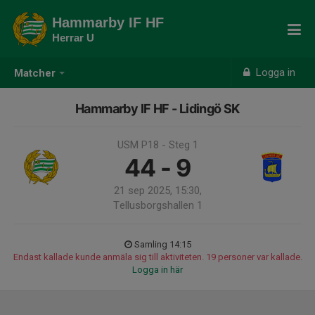
Hammarby IF HF
Herrar U
Logga in
Matcher
Hammarby IF HF - Lidingö SK
USM P18 - Steg 1
44 - 9
21 sep 2025, 15:30,
Tellusborgshallen 1
Samling 14:15
Endast kallade kunde anmäla sig till aktiviteten. 19 personer var kallade.
Logga in här