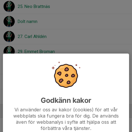
25. Neo Brattnäs
Dolt namn
27. Carl Ahldén
29. Emmet Broman
30. Simon Åkerlund
32. Isac Gausel
39. Vincent Ekberg
Godkänn kakor
Vi använder oss av kakor (cookies) för att vår
Ledare
webbplats ska fungera bra för dig. De används
även för webbanalys i syfte att hjälpa oss att
Oscar Gransten
Tränare
förbättra våra tjänster.