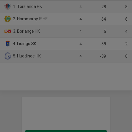
1. Torslanda HK
4
28
8
2. Hammarby IF HF
4
64
6
3. Borlänge HK
4
5
4
4. Lidingö SK
4
-58
2
5. Huddinge HK
4
-39
0