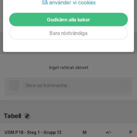
Så använder vi cookies
Robin Doverhagen
Huvudtränare
Godkänn alla kakor
Viktor Bergklint
Tränare
Bara nödvändiga
Referat
Inget referat skrivet
Tabell
USM P18 - Steg 1 - Grupp 13
M
+/-
P