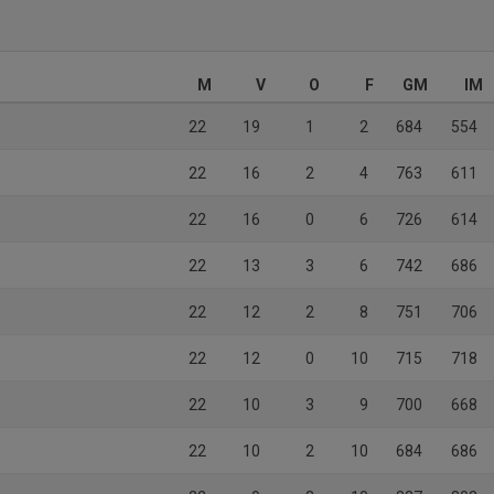
M
V
O
F
GM
IM
22
19
1
2
684
554
22
16
2
4
763
611
22
16
0
6
726
614
22
13
3
6
742
686
22
12
2
8
751
706
22
12
0
10
715
718
22
10
3
9
700
668
22
10
2
10
684
686