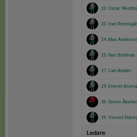
22. Oscar Westbl
23. Ivan Rönnögå
24. Max Anderss
25. Neo Brattnäs
27. Carl Ahldén
29. Emmet Brom
30. Simon Åkerlu
39. Vincent Ekber
Ledare