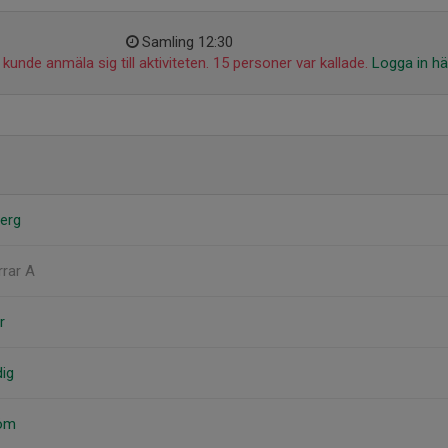
Samling 12:30
kunde anmäla sig till aktiviteten. 15 personer var kallade.
Logga in hä
erg
rrar A
r
ig
röm