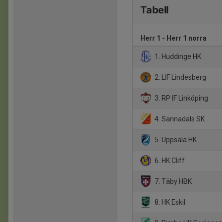
Tabell
Herr 1 - Herr 1 norra
1. Huddinge HK
2. LIF Lindesberg
3. RP IF Linköping
4. Sannadals SK
5. Uppsala HK
6. HK Cliff
7. Täby HBK
8. HK Eskil