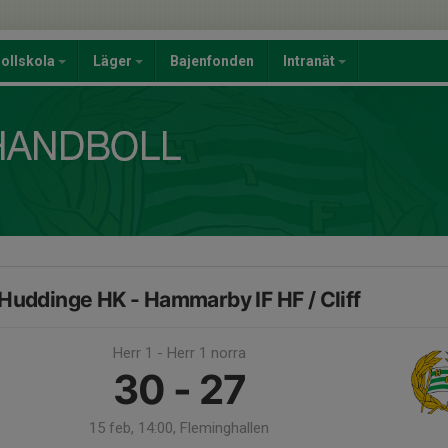
ollskola
Läger
Bajenfonden
Intranät
Huddinge HK - Hammarby IF HF / Cliff
Herr 1 - Herr 1 norra
30 - 27
15 feb, 14:00, Fleminghallen