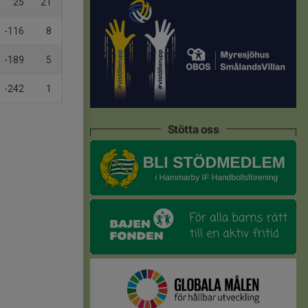
25
21
-116
8
-189
5
-242
1
Stötta oss