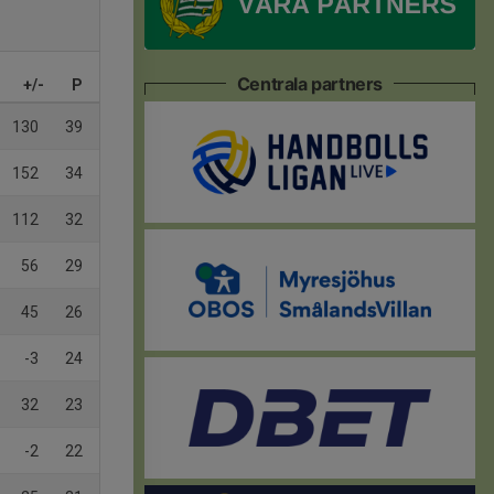
Centrala partners
+/-
P
130
39
152
34
112
32
56
29
45
26
-3
24
32
23
-2
22