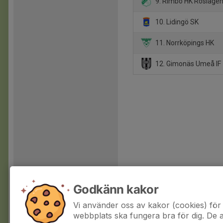
9. Rimbo HK Roslage
10. Lidingö SK
11. Norrköpings HK
12. Gimonäs Umeå IF
Godkänn kakor
Vi använder oss av kakor (cookies) för 
webbplats ska fungera bra för dig. De