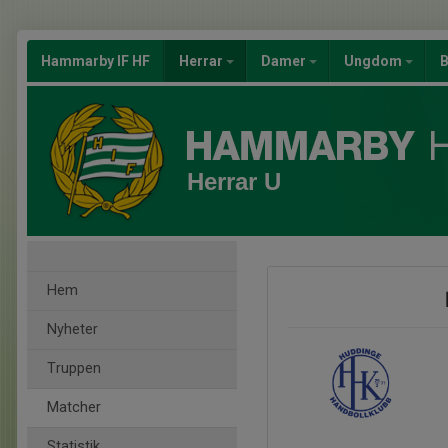
Hammarby IF HF
Herrar
Damer
Ungdom
B
Herrar U
Hem
Nyheter
Truppen
Matcher
Statistik