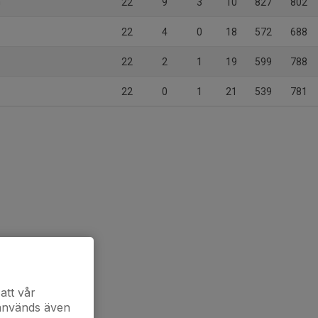
n
22
9
3
10
827
802
22
4
0
18
572
688
22
2
1
19
599
788
22
0
1
21
539
781
att vår
 används även