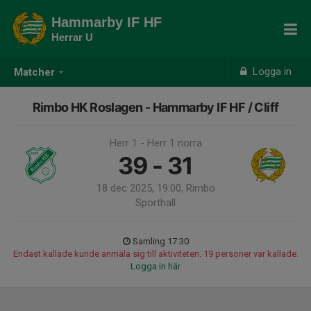
Hammarby IF HF
Herrar U
Logga in
Matcher
Rimbo HK Roslagen - Hammarby IF HF / Cliff
Herr 1 - Herr 1 norra
39 - 31
18 dec 2025, 19:00, Rimbo
Sporthall
Samling 17:30
Endast kallade kunde anmäla sig till aktiviteten. 19 personer var kallade.
Logga in här