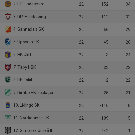
2. LIF Lindesberg
22
152
34
3. RP IF Linköping
22
112
32
4. Sannadals SK
22
56
29
5. Uppsala HK
22
45
26
6. HK Cliff
22
-3
24
7. Täby HBK
22
32
23
8. HK Eskil
22
-2
22
9. Rimbo HK Roslagen
22
25
21
10. Lidingö SK
22
-116
8
11. Norrköpings HK
22
-189
5
12. Gimonäs Umeå IF
22
-242
1