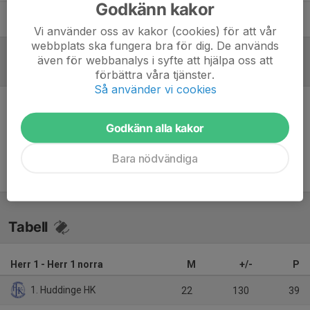
Godkänn kakor
Viktor Bergklint
Tränare
Vi använder oss av kakor (cookies) för att vår
webbplats ska fungera bra för dig. De används
även för webbanalys i syfte att hjälpa oss att
Referat
förbättra våra tjänster.
Så använder vi cookies
Inget referat skrivet
Godkänn alla kakor
Bara nödvändiga
Tabell
Herr 1 - Herr 1 norra
M
+/-
P
1. Huddinge HK
22
130
39