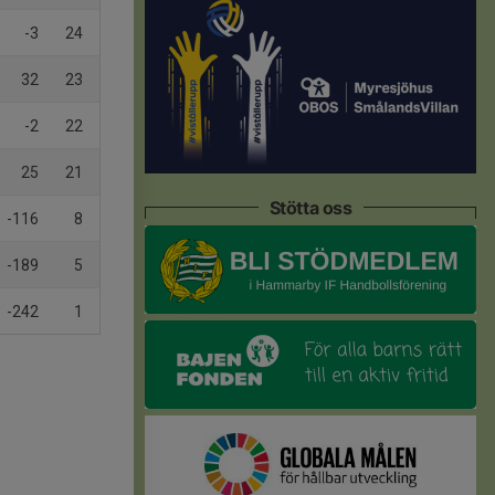
-3
24
32
23
-2
22
25
21
Stötta oss
-116
8
-189
5
-242
1