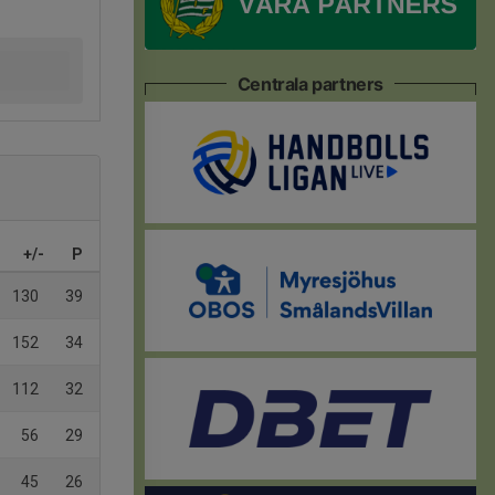
Centrala partners
+/-
P
130
39
152
34
112
32
56
29
45
26