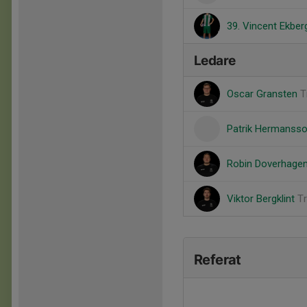
39. Vincent Ekber
Ledare
Oscar Gransten
T
Patrik Hermanss
Robin Doverhage
Viktor Bergklint
T
Referat