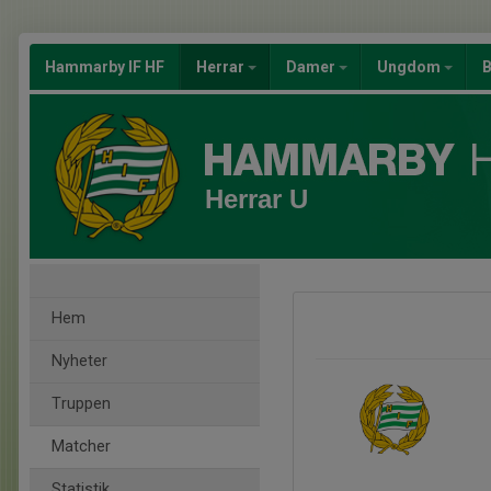
Hammarby IF HF
Herrar
Damer
Ungdom
B
Herrar U
Hem
Nyheter
Truppen
Matcher
Statistik