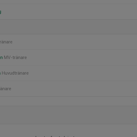
g
ränare
on
MV-tränare
n
Huvudtränare
ränare