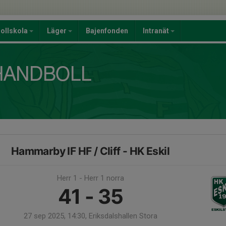
ollskola
Läger
Bajenfonden
Intranät
Hammarby IF HF / Cliff - HK Eskil
Herr 1 - Herr 1 norra
41 - 35
27 sep 2025, 14:30, Eriksdalshallen Stora