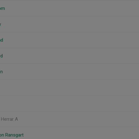
röm
w
ad
rd
on
, Herrar A
son Ransgart