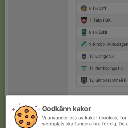
6. HK Cliff
7. Täby HBK
8. HK Eskil
9. Rimbo HK Roslage
10. Lidingö SK
11. Norrköpings HK
12. Gimonäs Umeå IF
Godkänn kakor
Vi använder oss av kakor (cookies) för 
webbplats ska fungera bra för dig. De