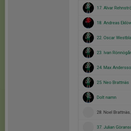
17. Alvar Rehnst
18. Andreas Eklö
22. Oscar Westbl
23. Ivan Rönnögå
24. Max Anderss
25. Neo Brattnäs
Dolt namn
28. Noel Brattnäs
37. Julian Göran