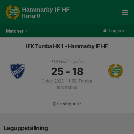
Hammarby IF HF
Herrar U
Logga in
Matcher
IFK Tumba HK 1 - Hammarby IF HF
P19 Nivå 1 (svår)
25 - 18
3 dec 2023, 11:50, Tumba
Idrottshus
Samling 10:35
Laguppställning