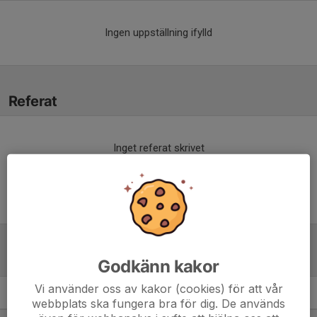
Ingen uppställning ifylld
Referat
Inget referat skrivet
Tabell
Godkänn kakor
Vi använder oss av kakor (cookies) för att vår
P19 Nivå 1 (svår)
M
+/-
P
webbplats ska fungera bra för dig. De används