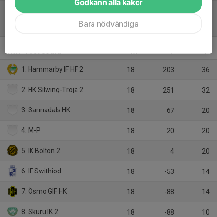
Godkänn alla kakor
Bara nödvändiga
Tabell
Herr 4 Öst Södra
M
+/-
P
1. Hammarby IF HF 2
18
203
36
2. HK Silwing-Troja 2
18
251
32
3. Sannadals HK
18
67
20
4. M-P
18
20
20
5. IK Bolton 2
18
4
20
6. IF Swithiod
18
-53
14
7. Ösmo GIF HK
18
-88
14
8. Skuru IK 2
18
-88
10