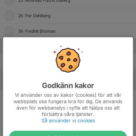
23. Andreas Fuchs Edberg
26. Per Dahlberg
36. Fredrik Broman
Ledare
Andreaz Zanteré
Tränare
Referat
Godkänn kakor
Vi använder oss av kakor (cookies) för att vår
webbplats ska fungera bra för dig. De används
Inget referat skrivet
även för webbanalys i syfte att hjälpa oss att
förbättra våra tjänster.
Så använder vi cookies