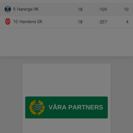
9. Haninge HK
18
-109
10
10. Handens SK
18
-207
4