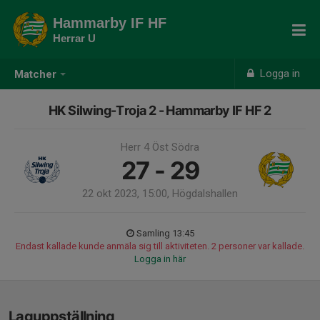
Hammarby IF HF
Herrar U
Logga in
Matcher
HK Silwing-Troja 2 - Hammarby IF HF 2
Herr 4 Öst Södra
27 - 29
22 okt 2023, 15:00, Högdalshallen
Samling 13:45
Endast kallade kunde anmäla sig till aktiviteten. 2 personer var kallade.
Logga in här
Laguppställning