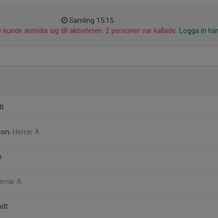
Samling 15:15
 kunde anmäla sig till aktiviteten. 2 personer var kallade.
Logga in hä
dt
son
, Herrar A
e
Herrar A
ndt