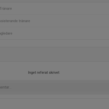
Tränare
sisterande tränare
agledare
Inget referat skrivet