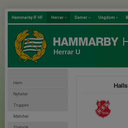
Hammarby IF HF
Herrar
Damer
Ungdom
B
Herrar U
Hem
Hall
Nyheter
Truppen
Matcher
Statistik