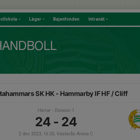
ollskola
Läger
Bajenfonden
Intranät
stahammars SK HK - Hammarby IF HF / Cliff
Herrar - Division 1
24 - 24
2 dec 2023, 16:30, Västerås Arena C