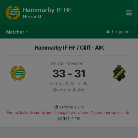
Hammarby IF HF
Herrar U
Logga in
Matcher
Hammarby IF HF / Cliff - AIK
Herrar - Division 1
33 - 31
26 nov 2023, 16:30,
Skärholmshallen
Samling 15:15
Endast kallade kunde anmäla sig till aktiviteten. 2 personer var kallade.
Logga in här