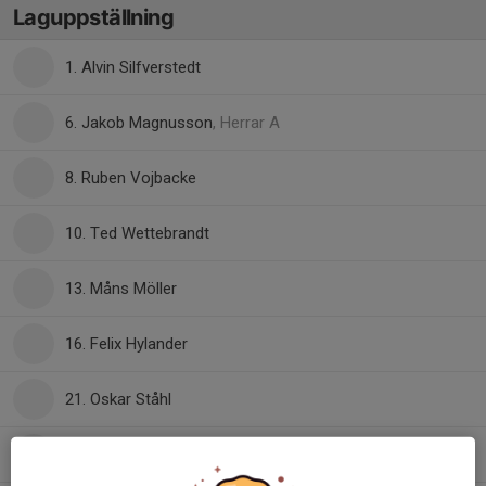
Laguppställning
1. Alvin Silfverstedt
6. Jakob Magnusson
, Herrar A
8. Ruben Vojbacke
10. Ted Wettebrandt
13. Måns Möller
16. Felix Hylander
21. Oskar Ståhl
23. Andreas Fuchs Edberg