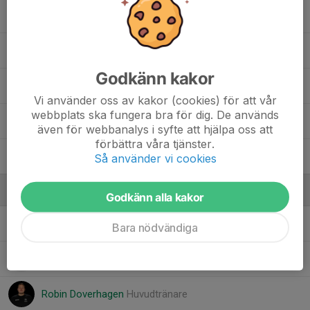
24. Max Andersson
25. Noel Brattnäs
Godkänn kakor
26. Per Dahlberg
Vi använder oss av kakor (cookies) för att vår
webbplats ska fungera bra för dig. De används
29. Oliver Sikén
även för webbanalys i syfte att hjälpa oss att
förbättra våra tjänster.
33. Rasmus Strömberg
Så använder vi cookies
Ledare
Godkänn alla kakor
Andreaz Zanteré
Tränare
Bara nödvändiga
Jan Strandberg
Lagledare
Robin Doverhagen
Huvudtränare