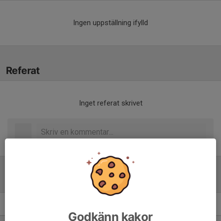
Ingen uppställning ifylld
Referat
Inget referat skrivet
Tabell
P19 Nivå 1 Öst
M
+/-
P
Godkänn kakor