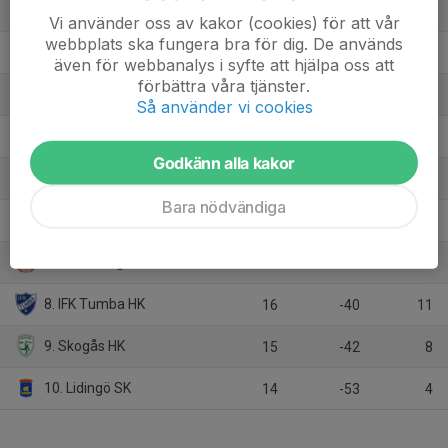
1. Hammarby IF HF
15
73
24
Vi använder oss av kakor (cookies) för att vår
webbplats ska fungera bra för dig. De används
2. HK Silwing-Troja
15
44
23
även för webbanalys i syfte att hjälpa oss att
förbättra våra tjänster.
3. Skuru IK
15
26
19
Så använder vi cookies
4. HF SIF
15
3
19
Godkänn alla kakor
5. Hammarby IF HF 2
14
19
14
Bara nödvändiga
6. IF Swithiod
14
-10
14
7. Åkersberga HK
15
-20
12
8. IFK Tumba HK
16
-40
11
9. Skogås HK
15
-42
8
10. Lidingö SK
14
-53
4