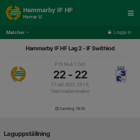
Hammarby IF HF
Herrar U
Logga in
Matcher
Hammarby IF HF Lag 2 - IF Swithiod
P19 Nivå 1 Öst
22 - 22
17 okt 2021, 19:15,
Telefonplanshallen
Samling 18:00
Laguppställning