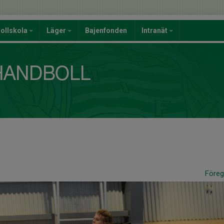
ollskola
Läger
Bajenfonden
Intranät
Före