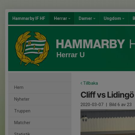
Hammarby IF HF
Herrar
Damer
Ungdom
B
Herrar U
Tillbaka
Hem
Cliff vs Lidingö
Nyheter
2020-03-07
|
Bild
6
av 23
Truppen
Matcher
Statistik