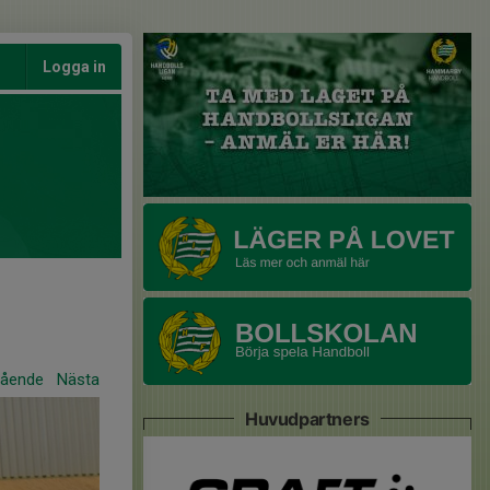
Logga in
gående
Nästa
Huvudpartners