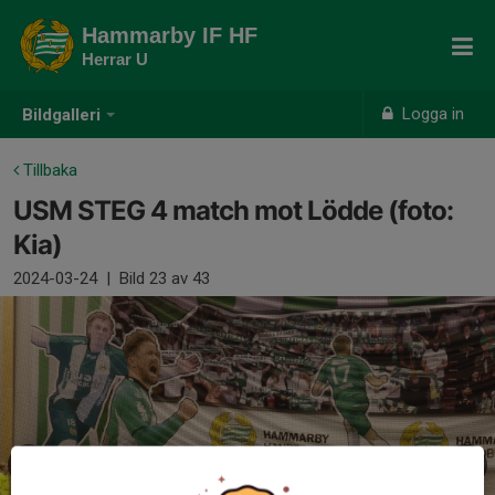
Hammarby IF HF
Herrar U
Logga in
Bildgalleri
Tillbaka
USM STEG 4 match mot Lödde (foto:
Kia)
2024-03-24
|
Bild
23
av 43