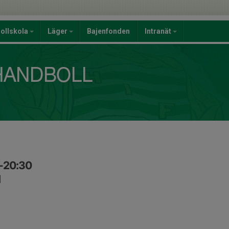
ollskola
Läger
Bajenfonden
Intranät
0-20:30
1