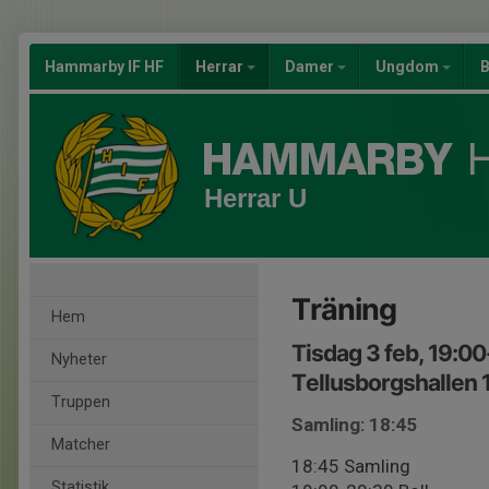
Hammarby IF HF
Herrar
Damer
Ungdom
B
Herrar U
Träning
Hem
Tisdag 3 feb, 19:0
Nyheter
Tellusborgshallen 
Truppen
Samling: 18:45
Matcher
18:45 Samling
Statistik