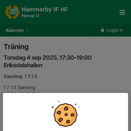
Hammarby IF HF
Herrar U
Logga in
Kalender
Träning
Torsdag 4 sep 2025, 17:30-19:00
Eriksdalshallen
Samling: 17:15
17:15 Samling
17:30-19:00 Boll