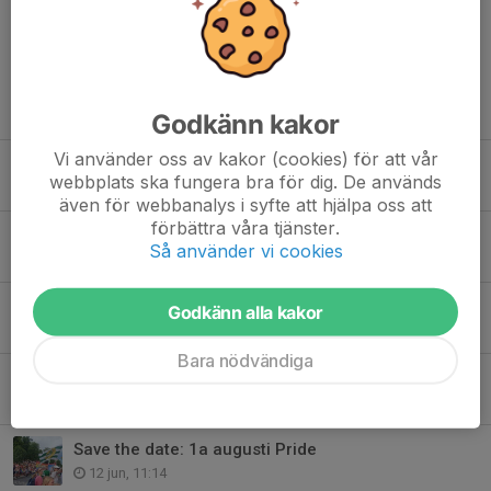
Tidigare nyheter
Godkänn kakor
Vi använder oss av kakor (cookies) för att vår
Hammarby Handboll står upp för alla människors lika värde
webbplats ska fungera bra för dig. De används
1 aug, 22:10
även för webbanalys i syfte att hjälpa oss att
förbättra våra tjänster.
Information för dig som deltar i Pride
Så använder vi cookies
31 jul, 09:36
Påminnelse - Pride på lördag 1a augusti
Godkänn alla kakor
26 jul, 13:09
Bara nödvändiga
Eken Cup - en härlig handbollsfest!
19 jun, 13:00
Save the date: 1a augusti Pride
12 jun, 11:14