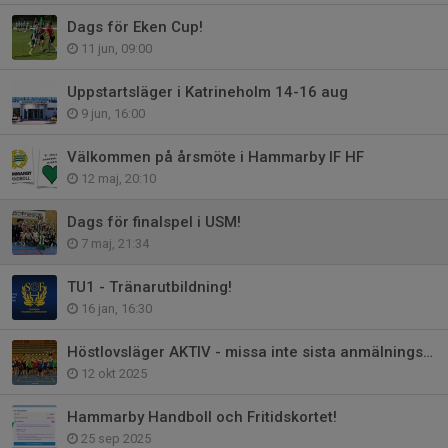
Dags för Eken Cup!
11 jun, 09:00
Uppstartsläger i Katrineholm 14-16 aug
9 jun, 16:00
Välkommen på årsmöte i Hammarby IF HF
12 maj, 20:10
Dags för finalspel i USM!
7 maj, 21:34
TU1 - Tränarutbildning!
16 jan, 16:30
Höstlovsläger AKTIV - missa inte sista anmälningsdag 14 oktober!
12 okt 2025
Hammarby Handboll och Fritidskortet!
25 sep 2025