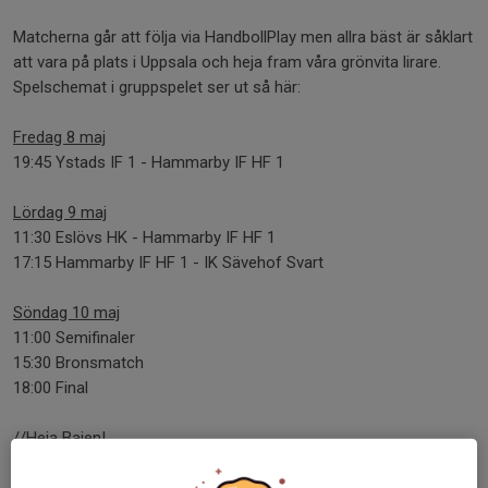
Matcherna går att följa via HandbollPlay men allra bäst är såklart
att vara på plats i Uppsala och heja fram våra grönvita lirare.
Spelschemat i gruppspelet ser ut så här:
Fredag 8 maj
19:45 Ystads IF 1 - Hammarby IF HF 1
Lördag 9 maj
11:30 Eslövs HK - Hammarby IF HF 1
17:15 Hammarby IF HF 1 - IK Sävehof Svart
Söndag 10 maj
11:00 Semifinaler
15:30 Bronsmatch
18:00 Final
//Heja Bajen!
Dela nyhet