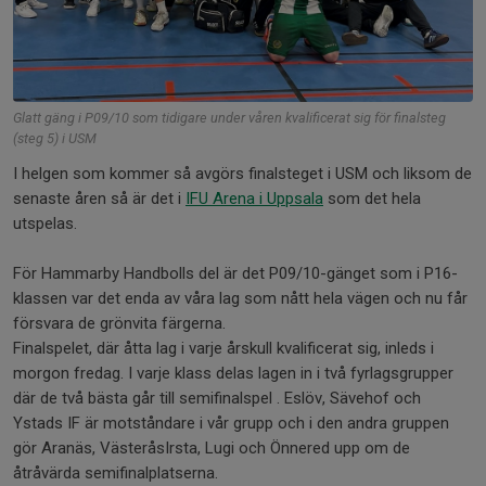
Glatt gäng i P09/10 som tidigare under våren kvalificerat sig för finalsteg
(steg 5) i USM
I helgen som kommer så avgörs finalsteget i USM och liksom de
senaste åren så är det i
IFU Arena i Uppsala
som det hela
utspelas.
För Hammarby Handbolls del är det P09/10-gänget som i P16-
klassen var det enda av våra lag som nått hela vägen och nu får
försvara de grönvita färgerna.
Finalspelet, där åtta lag i varje årskull kvalificerat sig, inleds i
morgon fredag. I varje klass delas lagen in i två fyrlagsgrupper
där de två bästa går till semifinalspel . Eslöv, Sävehof och
Ystads IF är motståndare i vår grupp och i den andra gruppen
gör Aranäs, VästeråsIrsta, Lugi och Önnered upp om de
åtråvärda semifinalplatserna.