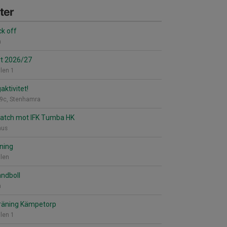
ter
ck off
n
rt 2026/27
len 1
aktivitet!
9c, Stenhamra
atch mot IFK Tumba HK
hus
ning
len
ndboll
n
räning Kämpetorp
len 1