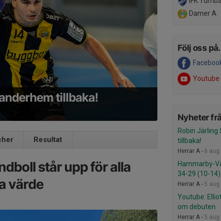
IFK Tumba
Damer A
Följ oss på.
Faceboo
Youtube
anderhem tillbaka!
Nyheter frå
Robin Järlin
cher
Resultat
tillbaka!
Herrar A -
6 aug
oll står upp för alla
Hammarby-Väs
34-29 (10-14)
a värde
Herrar A -
5 aug
Youtube: Elli
om debuten
Herrar A -
5 aug