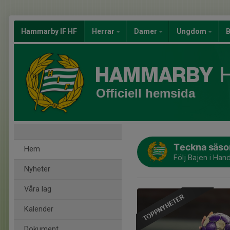
Hammarby IF HF
Herrar
Damer
Ungdom
B
Officiell hemsida
Teckna säson
Hem
Följ Bajen i Han
Nyheter
Våra lag
Kalender
Dokument