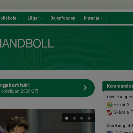
ollskola
Läger
Bajenfonden
Intranät
gskort här!
Kommande 
dbollsligan 2026/27!
Ons 12 aug 19
Herrar A
Skånela IF
Sön 9 aug 14: