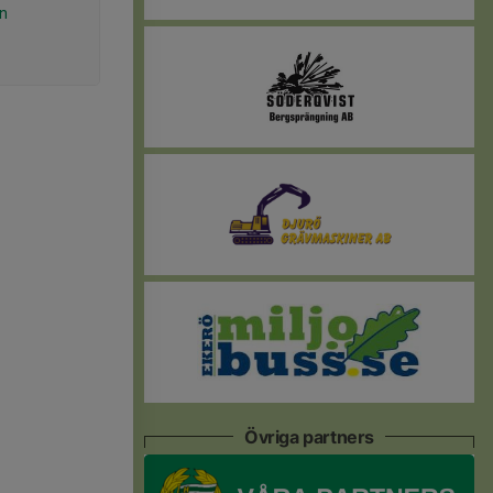
en
Övriga partners