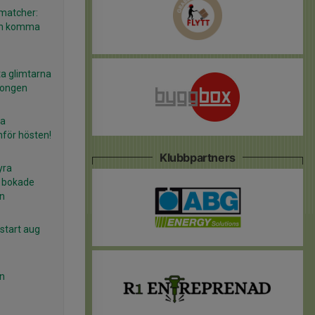
smatcher:
ch komma
a glimtarna
songen
xa
nför hösten!
Klubbpartners
yra
r bokade
en
 start aug
en