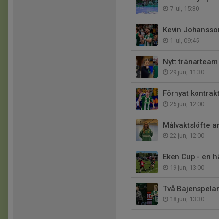
7 jul, 15:30
Kevin Johansson
1 jul, 09:45
Nytt tränarteam 
29 jun, 11:30
Förnyat kontrak
25 jun, 12:00
Målvaktslöfte an
22 jun, 12:00
Eken Cup - en hä
19 jun, 13:00
Två Bajenspelar
18 jun, 13:30