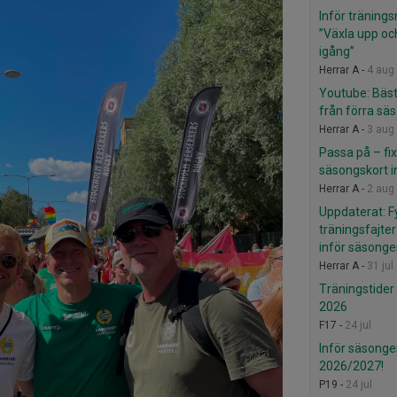
Inför träning
”Växla upp o
igång”
Herrar A -
4 aug
Youtube: Bäst
från förra sä
Herrar A -
3 aug
Passa på – fi
säsongskort i
Herrar A -
2 aug
Uppdaterat: F
träningsfajte
inför säsong
Herrar A -
31 jul
Träningstider
2026
F17 -
24 jul
Inför säsong
2026/2027!
P19 -
24 jul