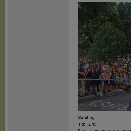
Samling
Tid:
12:45
Plats:
Kungsholmstorg nere 