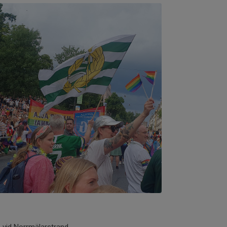
vid Norrmälarstrand