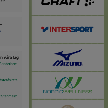
 HK
..
k
n våra lag
g Sanderhem
teråsIrsta
ot Stenmalm