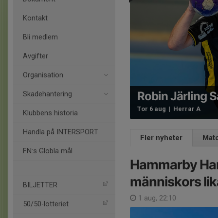
Kontakt
Bli medlem
Avgifter
Organisation
Robin Järling S
Skadehantering
Tor 6 aug | Herrar A
Klubbens historia
Handla på INTERSPORT
Fler nyheter
Mat
FN:s Globla mål
Hammarby Handb
människors lik
BILJETTER
1 aug, 22:10
50/50-lotteriet