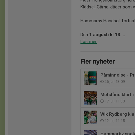
Klädsel:
Gärna kläder som v
Hammarby Handboll fortsätte
Den
1 augusti kl 13....
Läs mer
Fler nyheter
Påminnelse - Pr
26 jul, 13:09
Motstånd klart 
17 jul, 11:30
Wik Rydberg kla
12 jul, 11:15
Hammarby spela