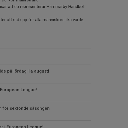
isar att du representerar Hammarby Handboll
r att stå upp för alla människors lika värde.
ide på lördag 1a augusti
i European League!
r för sextonde säsongen
r i European League!