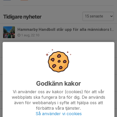
Tidigare nyheter
Hammarby Handboll står upp för alla människors lika värde
1 aug, 22:10
Information för dig som deltar i Pride
31 jul, 09:36
Påminnelse - Pride på lördag 1a augusti
26 jul, 13:09
Eken Cup - en härlig handbollsfest!
Godkänn kakor
19 jun, 13:00
Vi använder oss av kakor (cookies) för att vår
webbplats ska fungera bra för dig. De används
Save the date: 1a augusti Pride
även för webbanalys i syfte att hjälpa oss att
12 jun, 11:14
förbättra våra tjänster.
Så använder vi cookies
Dags för Eken Cup!