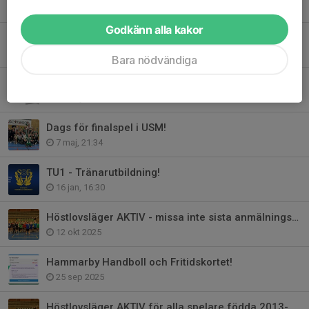
11 jun, 09:00
Godkänn alla kakor
Uppstartsläger i Katrineholm 14-16 aug
9 jun, 16:00
Bara nödvändiga
Välkommen på årsmöte i Hammarby IF HF
12 maj, 20:10
Dags för finalspel i USM!
7 maj, 21:34
TU1 - Tränarutbildning!
16 jan, 16:30
Höstlovsläger AKTIV - missa inte sista anmälningsdag 14 oktober!
12 okt 2025
Hammarby Handboll och Fritidskortet!
25 sep 2025
Höstlovsläger AKTIV för alla spelare födda 2013-2016 - anmälan öppen!