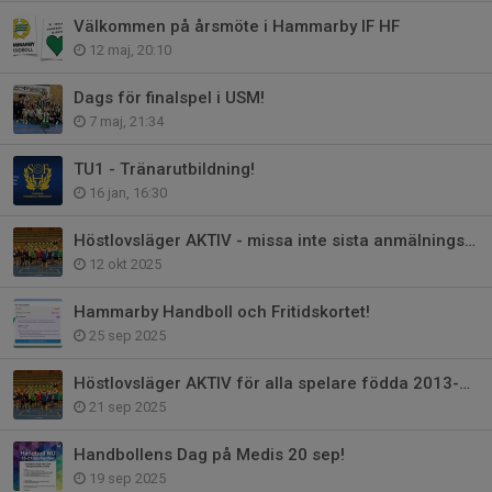
Välkommen på årsmöte i Hammarby IF HF
12 maj, 20:10
Dags för finalspel i USM!
7 maj, 21:34
TU1 - Tränarutbildning!
16 jan, 16:30
Höstlovsläger AKTIV - missa inte sista anmälningsdag 14 oktober!
12 okt 2025
Hammarby Handboll och Fritidskortet!
25 sep 2025
Höstlovsläger AKTIV för alla spelare födda 2013-2016 - anmälan öppen!
21 sep 2025
Handbollens Dag på Medis 20 sep!
19 sep 2025