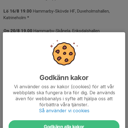
Lö
1
6
/8 1
9
.00
Hammarby-Skövde HF, Duveholmshallen,
Katrineholm *
On
2
0
/8 1
9
.00
Hammarby-Skånela, Eriksdalshallen
Lö
2
3
/8 1
4
.00
Skuru-Hammarby, Eriksdalshallen **
* Flyttad till Hammarby Handbolls föreningsläger i Katrineholm.
** Nacka Bollhall renoveras kommande säsong, Skurus damer
Godkänn kakor
spelar därför i ”Jerka”.
Vi använder oss av kakor (cookies) för att vår
Dela nyhet
webbplats ska fungera bra för dig. De används
även för webbanalys i syfte att hjälpa oss att
förbättra våra tjänster.
Så använder vi cookies
Tidigare nyheter
Godkänn alla kakor