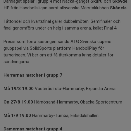
Damlaget spelar i grupp 4 mot Nacka-gänget
Skuru
och
Skövde
HF
från Handbollsligan samt allsvenska Märstaklubben
Skånela
.
I åttondel och kvartsfinal gäller dubbelmöten. Semifinaler och
final genomförs under en helg i samma arena, kallat Final 4.
Precis som förra säsongen sänds ATG Svenska cupens
gruppspel via SolidSports plattform HandbollPlay för
turneringen. Vi ber om att få återkomma kring detaljer för
sändningarna.
Herrarnas matcher i grupp
7
Må
19/8
19.00
VästeråsIrsta-Hammarby, Expandia Arena
On
2
7
/8
19.00
Härnösand-Hammarby, Öbacka Sportcentrum
Må
1/9
1
9
.00
Hammarby-Tumba, Eriksdalshallen
Damernas matcher i grupp
4