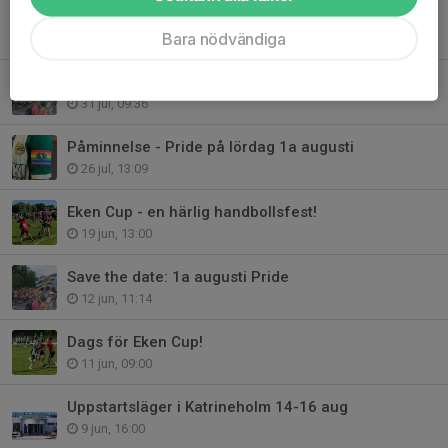
Hammarby Handboll står upp för alla människors lika värde
Bara nödvändiga
1 aug, 22:10
Information för dig som deltar i Pride
31 jul, 09:36
Påminnelse - Pride på lördag 1a augusti
26 jul, 13:09
Eken Cup - en härlig handbollsfest!
19 jun, 13:00
Save the date: 1a augusti Pride
12 jun, 11:14
Dags för Eken Cup!
11 jun, 09:00
Uppstartsläger i Katrineholm 14-16 aug
9 jun, 16:00