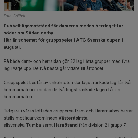
Foto: Grillbritt.
Dubbelt ligamotstånd för damerna medan herrlaget får
söder om Söder-derby.
Här är schemat för gruppspelet i ATG Svenska cupen i
augusti.
På både dam- och herrsidan gör 32 lag i åtta grupper med fyra
lag i varje upp. De två bästa går vidare till åttondel.
Gruppspelet består av enkelmöten där lägst rankade lag får två
hemmamatcher medan de två högst rankade lagen får en
hemmamatch.
Tidigare i våras lottades grupperna fram och Hammarbys herrar
ställs mot liganykomlingen
VästeråsIrsta
,
allsvenska
Tumba
samt
Härnösand
från division 2 i grupp 7.