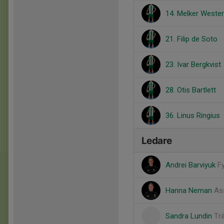
14. Melker Wester
21. Filip de Soto
23. Ivar Bergkvist
28. Otis Bartlett
36. Linus Ringius
Ledare
Andrei Barviyuk
F
Hanna Neman
As
Sandra Lundin
Tr