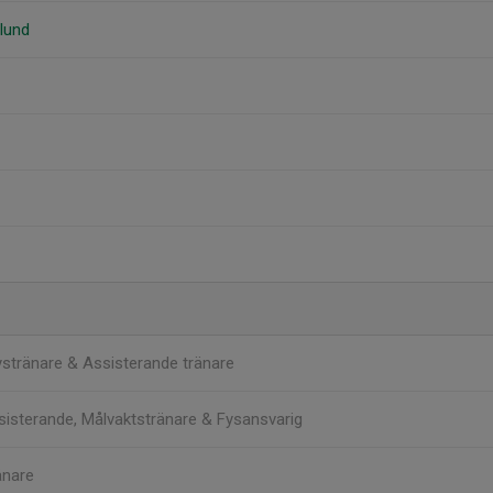
lund
ystränare & Assisterande tränare
sisterande, Målvaktstränare & Fysansvarig
änare