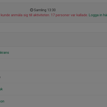
Samling 13:30
kunde anmäla sig till aktiviteten. 17 personer var kallade.
Logga in hä
nkrans
n
uk
son