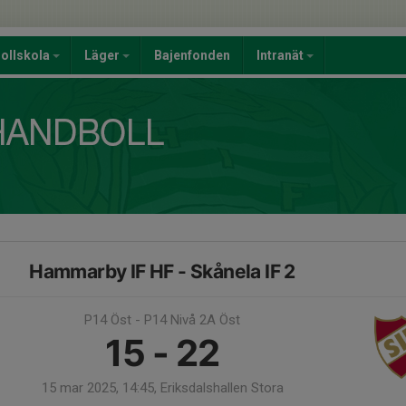
ollskola
Läger
Bajenfonden
Intranät
Hammarby IF HF - Skånela IF 2
P14 Öst - P14 Nivå 2A Öst
15 - 22
15 mar 2025, 14:45, Eriksdalshallen Stora