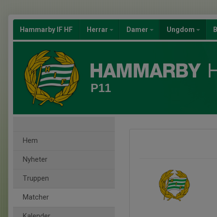
Hammarby IF HF
Herrar
Damer
Ungdom
B
P11
Hem
Nyheter
Truppen
Matcher
Kalender