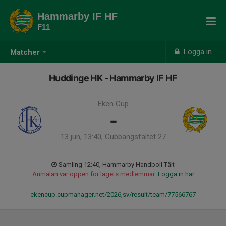
Hammarby IF HF
F11
Logga in
Matcher
Huddinge HK - Hammarby IF HF
Eken Cup
-
13 jun, 13:40, Gubbängsfältet 27
Samling 12:40, Hammarby Handboll Tält
Anmälan var öppen för lagets medlemmar.
Logga in här
ekencup.cupmanager.net/2026,sv/result/team/77566767