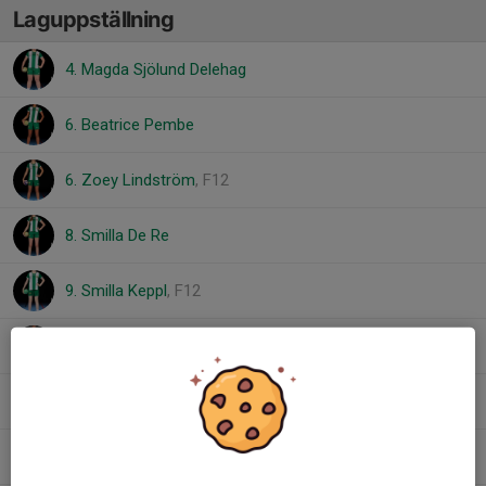
Laguppställning
4. Magda Sjölund Delehag
6. Beatrice Pembe
6. Zoey Lindström
, F12
8. Smilla De Re
9. Smilla Keppl
, F12
10. Denise Mwesigye
25. Bianca Jansson
, F12
26. Justine Auvray Seth