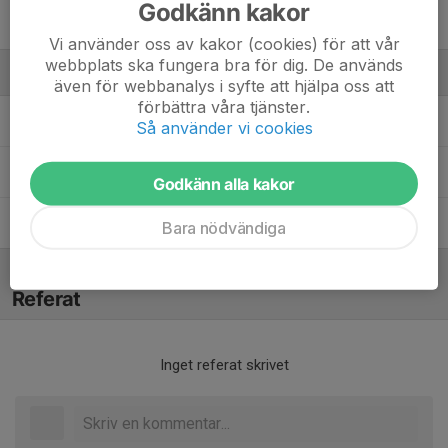
Godkänn kakor
34. Alice Hamberg
Vi använder oss av kakor (cookies) för att vår
webbplats ska fungera bra för dig. De används
Ledare
även för webbanalys i syfte att hjälpa oss att
förbättra våra tjänster.
Anni Gratschev
Assisterande tränare
Så använder vi cookies
Dan Gratschev
Tränare
Godkänn alla kakor
Lina Ivarsson
Tränare
Bara nödvändiga
Referat
Inget referat skrivet