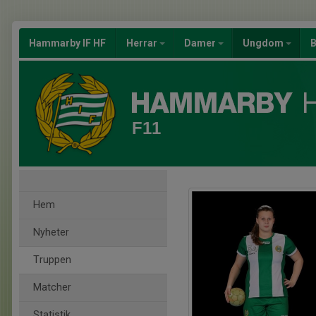
Hammarby IF HF
Herrar
Damer
Ungdom
B
F11
Hem
Nyheter
Truppen
Matcher
Statistik