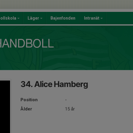
ollskola
Läger
Bajenfonden
Intranät
34. Alice Hamberg
Position
-
Ålder
15 år