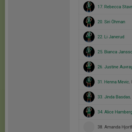
17. Rebecca Stav
20. Siri Öhman
22. Li Janerud
25. Bianca Janss
26. Justine Auvra
31. Henna Mevic
,
33. Jinda Basdas
34. Alice Hamber
38. Amanda Hjor