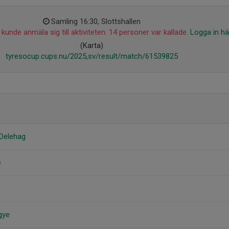
Samling 16:30, Slottshallen
kunde anmäla sig till aktiviteten. 14 personer var kallade.
Logga in hä
(Karta)
tyresocup.cups.nu/2025,sv/result/match/61539825
 Delehag
e
gye