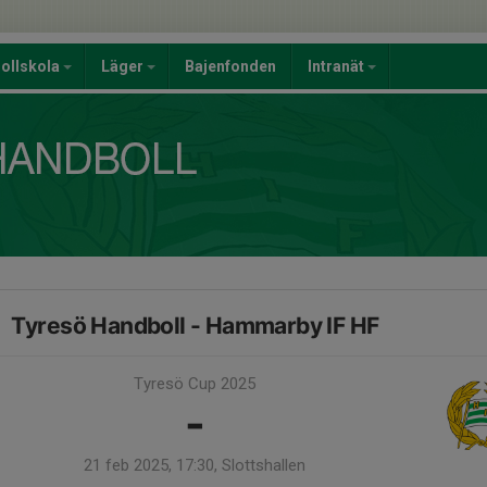
ollskola
Läger
Bajenfonden
Intranät
Tyresö Handboll - Hammarby IF HF
Tyresö Cup 2025
-
21 feb 2025, 17:30, Slottshallen