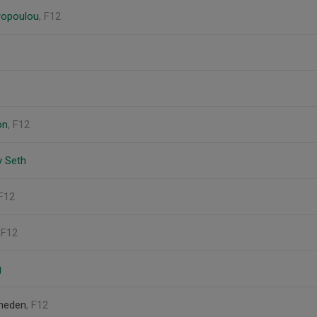
ropoulou
, F12
on
, F12
y Seth
 F12
, F12
g
theden
, F12