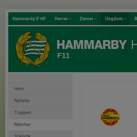
Hammarby IF HF
Herrar
Damer
Ungdom
B
F11
Hem
Nyheter
Truppen
Matcher
Statistik