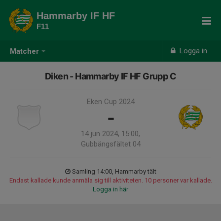
Hammarby IF HF
F11
Logga in
Matcher
Diken - Hammarby IF HF Grupp C
Eken Cup 2024
-
14 jun 2024, 15:00,
Gubbängsfältet 04
Samling 14:00, Hammarby tält
Endast kallade kunde anmäla sig till aktiviteten. 10 personer var kallade.
Logga in här