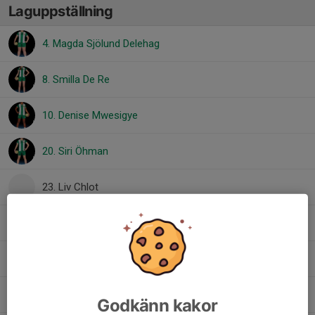
Laguppställning
4. Magda Sjölund Delehag
8. Smilla De Re
10. Denise Mwesigye
20. Siri Öhman
23. Liv Chlot
24. Sonja Rönnbäck
26. Justine Auvray Seth
27. Anyada Yongkul
Godkänn kakor