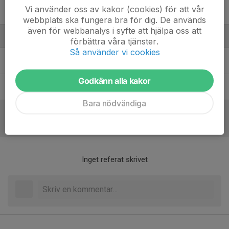
Vi använder oss av kakor (cookies) för att vår
34. Alice Hamberg
webbplats ska fungera bra för dig. De används
även för webbanalys i syfte att hjälpa oss att
Ledare
förbättra våra tjänster.
Så använder vi cookies
Alva Losnedal
Huvudtränare
Godkänn alla kakor
Anna Sjölund
Cupansvarig
Bara nödvändiga
Referat
Inget referat skrivet