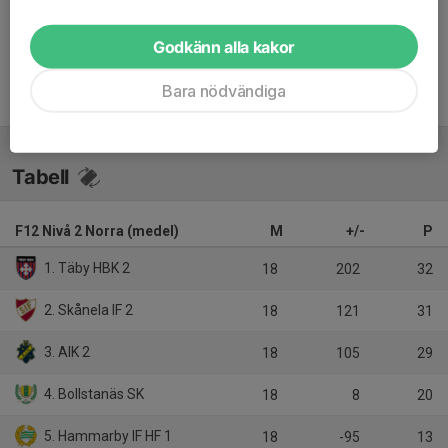
Inget referat skrivet
Godkänn alla kakor
Bara nödvändiga
Tabell
F12 Nivå 2 Norra (medel)
M
+/-
P
1. Täby HBK 2
18
202
32
2. Skånela IF 2
18
121
31
3. AIK 2
18
105
29
4. Bollstanäs SK
18
8
20
5. Hammarby IF HF 1
18
-95
13