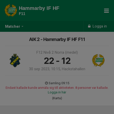
Hammarby IF HF
F11
Logga in
Matcher
AIK 2 - Hammarby IF HF F11
F12 Nivå 2 Norra (medel)
22 - 12
30 sep 2023, 10:15, Hackstahallen
Samling 09:15
Endast kallade kunde anmäla sig till aktiviteten. 8 personer var kallade.
Logga in här
(Karta)