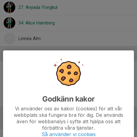
27. Anyada Yongkul
34. Alice Hamberg
Linnéa Alm
Ledare
Alva Losnedal
Huvudtränare
Alva Wretman
Tränare
Godkänn kakor
Anastasia De Re
Lagledare
Vi använder oss av kakor (cookies) för att vår
webbplats ska fungera bra för dig. De används
även för webbanalys i syfte att hjälpa oss att
Referat
förbättra våra tjänster.
Så använder vi cookies