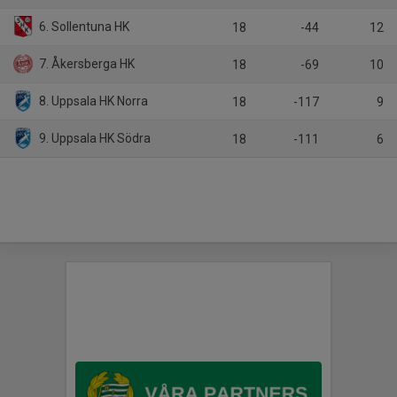
6. Sollentuna HK
18
-44
12
7. Åkersberga HK
18
-69
10
8. Uppsala HK Norra
18
-117
9
9. Uppsala HK Södra
18
-111
6