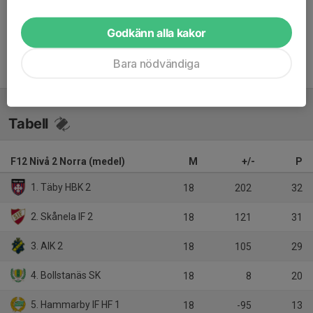
Inget referat skrivet
Godkänn alla kakor
Bara nödvändiga
Tabell
F12 Nivå 2 Norra (medel)
M
+/-
P
1. Täby HBK 2
18
202
32
2. Skånela IF 2
18
121
31
3. AIK 2
18
105
29
4. Bollstanäs SK
18
8
20
5. Hammarby IF HF 1
18
-95
13