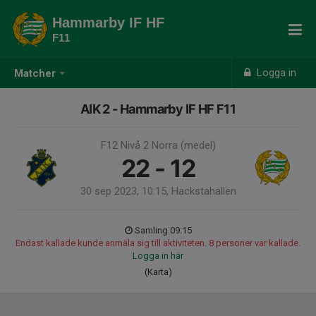
Hammarby IF HF
F11
Logga in
Matcher
AIK 2 - Hammarby IF HF F11
F12 Nivå 2 Norra (medel)
22 - 12
30 sep 2023, 10:15, Hackstahallen
Samling 09:15
Endast kallade kunde anmäla sig till aktiviteten. 8 personer var kallade.
Logga in här
(Karta)