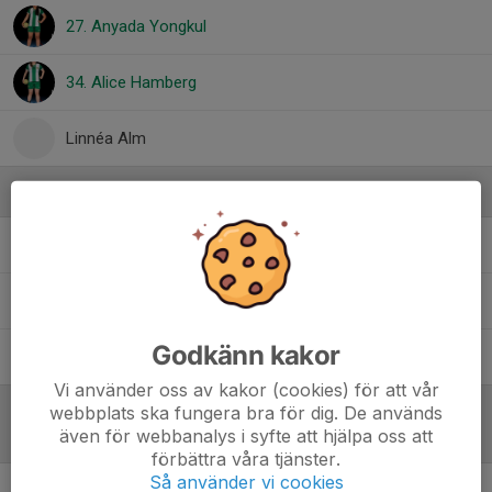
27. Anyada Yongkul
34. Alice Hamberg
Linnéa Alm
Ledare
Alva Losnedal
Huvudtränare
Alva Wretman
Tränare
Godkänn kakor
Anastasia De Re
Lagledare
Vi använder oss av kakor (cookies) för att vår
webbplats ska fungera bra för dig. De används
även för webbanalys i syfte att hjälpa oss att
Referat
förbättra våra tjänster.
Så använder vi cookies