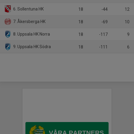
6. Sollentuna HK
18
-44
12
7. Åkersberga HK
18
-69
10
8. Uppsala HK Norra
18
-117
9
9. Uppsala HK Södra
18
-111
6