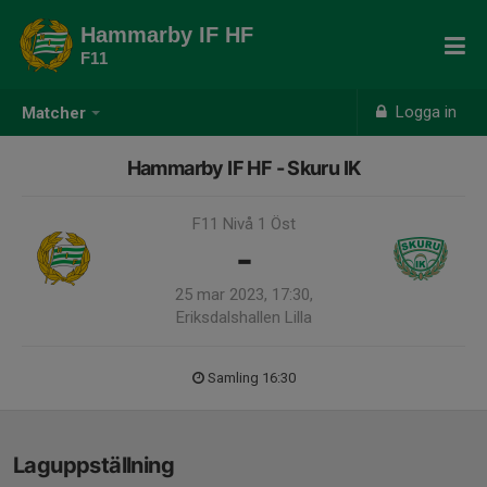
Hammarby IF HF
F11
Logga in
Matcher
Hammarby IF HF - Skuru IK
F11 Nivå 1 Öst
-
25 mar 2023, 17:30,
Eriksdalshallen Lilla
Samling 16:30
Laguppställning