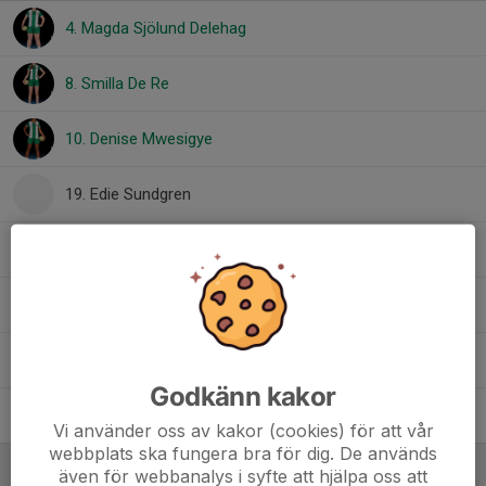
4. Magda Sjölund Delehag
8. Smilla De Re
10. Denise Mwesigye
19. Edie Sundgren
20. Siri Öhman
22. Li Janerud
24. Sonja Rönnbäck
Godkänn kakor
34. Alice Hamberg
Vi använder oss av kakor (cookies) för att vår
webbplats ska fungera bra för dig. De används
Ledare
även för webbanalys i syfte att hjälpa oss att